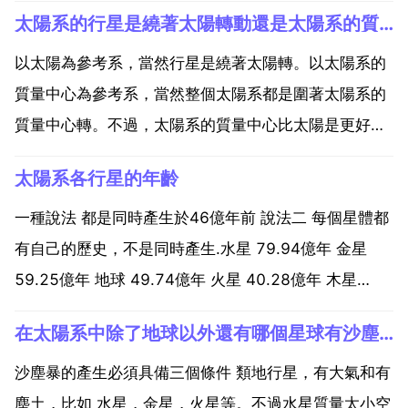
太陽系的行星是繞著太陽轉動還是太陽系的質量中心轉動
以太陽為參考系，當然行星是繞著太陽轉。以太陽系的
質量中心為參考系，當然整個太陽系都是圍著太陽系的
質量中心轉。不過，太陽系的質量中心比太陽是更好一
些的慣性系，所以太陽系的質量中心為參考系更好。但
太陽系各行星的年齡
是太陽系的質量中心仍然在太陽內部，就非高精度的天
文學觀測而言，兩者區別不大。個質點的引力作用能簡
一種說法 都是同時產生於46億年前 說法二 每個星體都
單地等同於其...
有自己的歷史，不是同時產生.水星 79.94億年 金星
59.25億年 地球 49.74億年 火星 40.28億年 木星
21.79億年 土星 16.10億年 天王星 11.35億年 海王星
在太陽系中除了地球以外還有哪個星球有沙塵暴
9.07億年 冥王星 7.91億年 太陽系中主要成員是...
沙塵暴的產生必須具備三個條件 類地行星，有大氣和有
塵土，比如 水星，金星，火星等。不過水星質量太小空