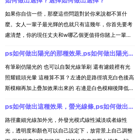
如何做出選擇？選擇如何做出選擇？
如果你自信一些，那麼這些問題對於你來說都不算什
麼。女人一輩子最光輝的也就只有這幾年，你首先要考
慮清楚，你的現任丈夫和w哪乙個更值得你賭上一輩
子，但是現在的你或許是蒙蔽的，你和你的丈夫有三年
ps如何做出陽光的那種效果,ps如何做出陽光效果
的朝夕相對，對彼此都太了解，三年足夠熱烈的愛情變
得平淡，但是w就不一樣了，他對於你來說是全新的，
有筆刷仿陽光的 也可以自製光線筆刷 還有濾鏡裡有光
你之所以對他戀戀...
照耀鏡頭光暈 這種算不算？左邊的是路徑填充白色後高
斯模糊再加上疊加效果出來的 右邊是白色模糊後降低透
明度 你說的是 濾鏡 鏡頭光暈 嗎？請問ps photoshop,
ps如何做出這種效果，螢光線條,ps如何做出像s型的線條？
如何做出太陽光放射的效果,如圖 首先 藍色背景新建乙
個圖層 畫上白色的 這樣的東西 ...
路徑畫細光線加外光，外發光模式線性減淡或者線性
光，透明度和顏色可以自己設定下，放背景上自己調整