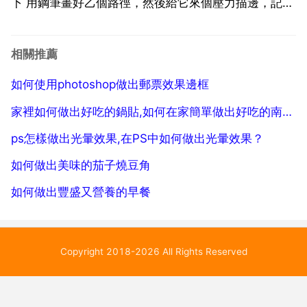
下 用鋼筆畫好乙個路徑，然後給它來個壓力描邊，記得
把顏色也選號了。ps聯盟有很好的教程，建議你過去看
看http 68ps.ps螢光線條製作 全選你需要的圖示邊框
相關推薦
shift f6 羽化 羽化值視你的圖示邊緣...
如何使用photoshop做出郵票效果邊框
家裡如何做出好吃的鍋貼,如何在家簡單做出好吃的南瓜餅
ps怎樣做出光暈效果,在PS中如何做出光暈效果？
如何做出美味的茄子燒豆角
如何做出豐盛又營養的早餐
Copyright 2018-2026 All Rights Reserved