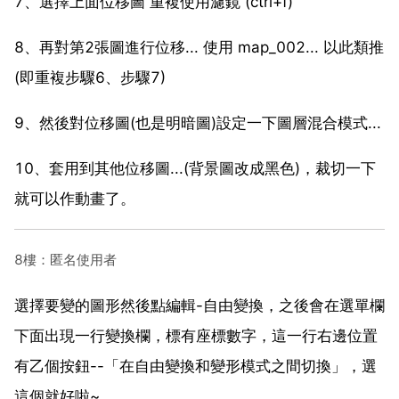
7、選擇上面位移圖 重複使用濾鏡 (ctrl+f)
8、再對第2張圖進行位移... 使用 map_002... 以此類推
(即重複步驟6、步驟7)
9、然後對位移圖(也是明暗圖)設定一下圖層混合模式...
10、套用到其他位移圖...(背景圖改成黑色)，裁切一下
就可以作動畫了。
8樓：匿名使用者
選擇要變的圖形然後點編輯-自由變換，之後會在選單欄
下面出現一行變換欄，標有座標數字，這一行右邊位置
有乙個按鈕--「在自由變換和變形模式之間切換」，選
這個就好啦~