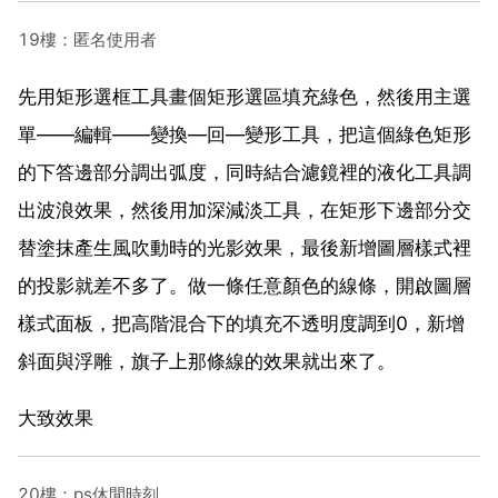
19樓：匿名使用者
先用矩形選框工具畫個矩形選區填充綠色，然後用主選
單——編輯——變換—回—變形工具，把這個綠色矩形
的下答邊部分調出弧度，同時結合濾鏡裡的液化工具調
出波浪效果，然後用加深減淡工具，在矩形下邊部分交
替塗抹產生風吹動時的光影效果，最後新增圖層樣式裡
的投影就差不多了。做一條任意顏色的線條，開啟圖層
樣式面板，把高階混合下的填充不透明度調到0，新增
斜面與浮雕，旗子上那條線的效果就出來了。
大致效果
20樓：ps休閒時刻