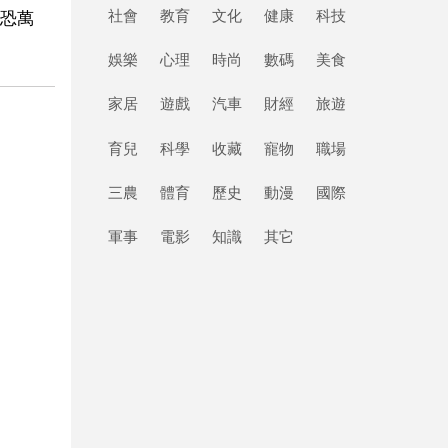
社會
教育
文化
健康
科技
恐萬
娛樂
心理
時尚
數碼
美食
家居
遊戲
汽車
財經
旅遊
育兒
科學
收藏
寵物
職場
三農
體育
歷史
動漫
國際
軍事
電影
知識
其它