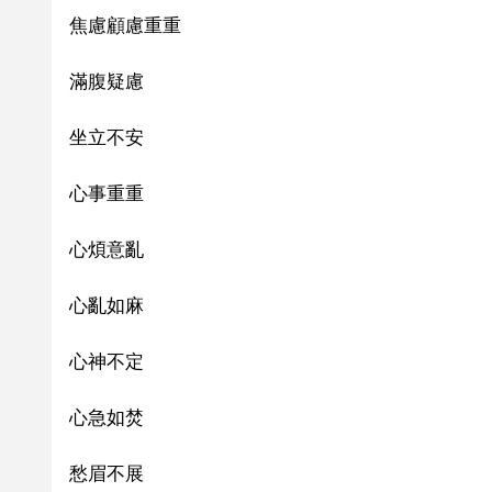
焦慮顧慮重重
滿腹疑慮
坐立不安
心事重重
心煩意亂
心亂如麻
心神不定
心急如焚
愁眉不展