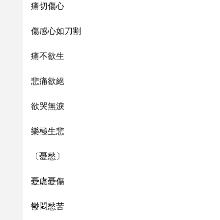
痛切傷心
傷感心如刀割
痛不欲生
悲痛欲絕
欲哭無淚
樂極生悲
〔憂愁〕
憂慮憂傷
鬱悶愁苦