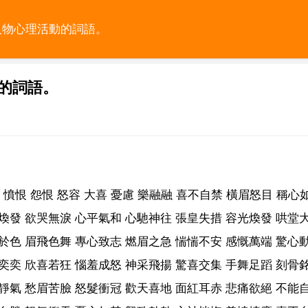
人物心理活動的詞語。
的詞語。
恨 憤恨 怨恨 怒容 大喜 憂慮 樂融融 喜不自禁 橫眉怒目 稱心
煥發 欲哭無淚 心平氣和 心馳神往 張皇失措 容光煥發 哄堂大
於色 眉飛色舞 專心致志 燃眉之急 惴惴不安 感慨萬端 驚心動
奕奕 欣喜若狂 惱羞成怒 神采飛揚 驚喜交集 手舞足蹈 刻骨銘
靜氣 愁眉苦臉 怒髮衝冠 歡天喜地 面紅耳赤 悲痛欲絕 不能自