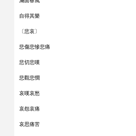
滿面春風
自得其樂
〔悲哀〕
悲傷悲慘悲痛
悲切悲嘆
悲觀悲憫
哀嘆哀愁
哀怨哀痛
哀思痛苦