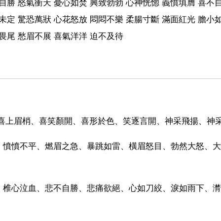
自勝 怒氣衝天 憂心如焚 興致勃勃 心神恍惚 義憤填膺 喜不自
未定 驚恐萬狀 心花怒放 悶悶不樂 柔腸寸斷 滿面紅光 膽小如
畏尾 愁眉不展 喜氣洋洋 迫不及待
喜上眉梢、喜笑顏開、喜形於色、笑逐言開、神采飛揚、神采
、憤憤不平、燃眉之急、暴跳如雷、橫眉怒目、勃然大怒、大
、椎心泣血、悲不自勝、悲痛欲絕、心如刀絞、淚如雨下、潸