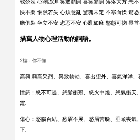
戰兢兢 心潮澎湃 笑逐顏開 喜笑顏開 落落大方 悲不
怏不樂 悵然若失 心煩意亂 驚魂未定 不寒而慄 驚恐
膽俱裂 坐立不安 忐忑不安 心亂如麻 憨態可掬 畏首
描寫人物心理活動的詞語。
2樓：你不懂
高興:興高采烈、興致勃勃、喜出望外、喜氣洋洋、
憤怒：怒不可遏、怒髮衝冠、怒火中燒、怒氣衝天
霆.
傷心：愁腸百結、愁眉不展、愁眉苦臉、垂頭喪氣
下.