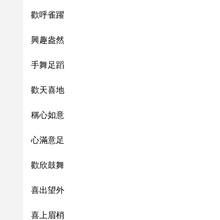
歡呼雀躍
興趣盎然
手舞足蹈
歡天喜地
稱心如意
心滿意足
歡欣鼓舞
喜出望外
喜上眉梢