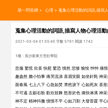
第一問答網
>
心理
> 蒐集心理活動的詞語,描寫
蒐集心理活動的詞語,描寫人物心理活動
2021-03-04 01:55:40 字數 5791 閱讀 1742
1樓：長沙新東方烹飪學院
悲傷 驚慌 欣喜 快慰 驚恐 憤然 悲慘 愉悅 忡忡 痛
趣盎然 膽小怕事 痛哭流涕 喜眉笑眼 如坐針氈 神采
面春風 七上八下 心急如焚 潸然淚下 心如死灰 喜形
不可遏 左顧右盼 歡欣鼓舞 怒形於色 痛快淋漓 神采
神不定 精神抖擻 憤憤不平 心如刀割 大發雷霆 平心