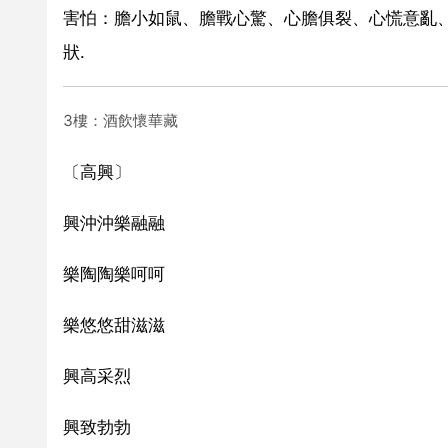
害怕：膽小如鼠、膽戰心驚、心膽俱裂、心慌意亂
狀.
3樓：酒飲懷華藏
〔高興〕
興沖沖樂融融
樂陶陶樂呵呵
樂悠悠甜滋滋
興高采烈
興致勃勃