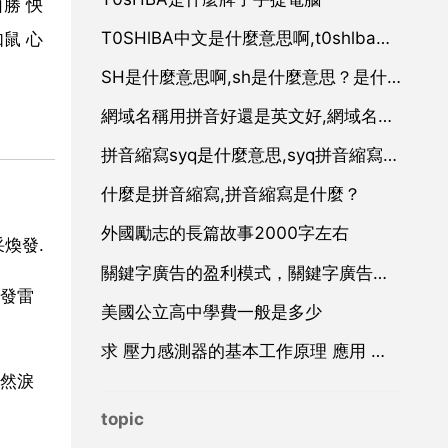
勝 怏
T0SHlBA中文是什麼意思啊,t0shlba是什麼牌子電腦
鼠 心
SH是什麼意思啊,sh是什麼意思？是什麼尺寸單位？
網域名稱用拼音好還是英文好,網域名稱解析是用英文好還是用拼音好？
拼音縮寫syq是什麼意思,syq拼音縮寫是什麼意思
什麼是拼音縮寫,拼音縮寫是什麼？
外國勵志的長篇故事2000字左右
煥發.
關鍵字廣告的盈利模式，關鍵字廣告廣告
發雷
美國公立高中學費一般是多少
求 壓力感測器的基本工作原理 應用 和設計 方面的資料
然淚
topic