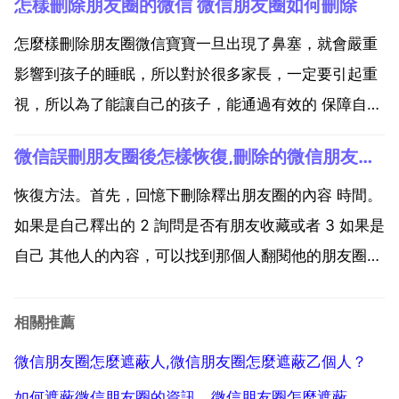
怎樣刪除朋友圈的微信 微信朋友圈如何刪除
出動態 貼上 文字，新增 剛才儲存的 點選 釋出 就可以
啦。在微信，分享朋友圈特別簡單，在微...
怎麼樣刪除朋友圈微信寶寶一旦出現了鼻塞，就會嚴重
影響到孩子的睡眠，所以對於很多家長，一定要引起重
視，所以為了能讓自己的孩子，能通過有效的 保障自己
孩子的睡眠，那麼很多的家長就想了解一下寶寶鼻塞睡
微信誤刪朋友圈後怎樣恢復,刪除的微信朋友圈內容如何恢復？
不好緩解的小妙招，為了你能全面了解，就來一同看看
下面解答。分享一些管用的寶寶鼻塞睡不好緩解鼻子不
恢復方法。首先，回憶下刪除釋出朋友圈的內容 時間。
通氣的小妙...
如果是自己釋出的 2 詢問是否有朋友收藏或者 3 如果是
自己 其他人的內容，可以找到那個人翻閱他的朋友圈進
行查詢。2 開啟安裝好的軟體，可以看到主介面有非常
多的恢復類別。2 在選擇 通用 功能 3 然後選擇 朋友圈
相關推薦
在開啟的選單裡選擇 開啟 就可以了...
微信朋友圈怎麼遮蔽人,微信朋友圈怎麼遮蔽乙個人？
如何遮蔽微信朋友圈的資訊，微信朋友圈怎麼遮蔽