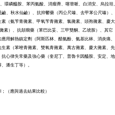
薺、環磷醯胺、苯丙氨酸、消瘤薺、噻替哌、白消安、烏拉坦
花鹼、秋水仙鹼）、抗抑鬱藥（丙公尺嗪、去甲苯公尺嗪）
生素（氨苄青黴素、甲氧苄青黴素、氯黴素、頭孢黴素、慶大
性黴素）、抗顛癇藥（苯巴比妥、三甲雙酮、乙琥胺）、其它
如應用解熱鎮定劑（阿斯匹林、醋氨酚、氨基比林、消炎痛、
抗生素（苯唑青黴素、雙氧青黴素、萬古黴素、慶大黴素、先
、抗心律失常藥及強心藥（奎尼丁、普魯卡因醯胺、安定、地
醇、潘生丁等）。
012/l；（應與過去結果比較）