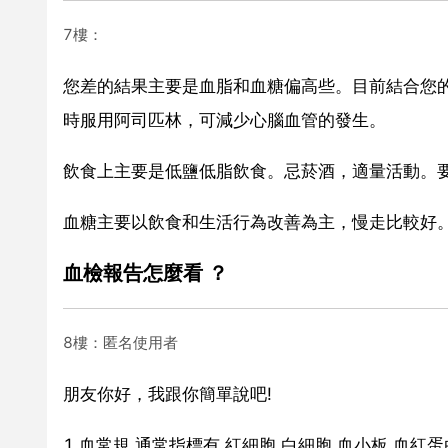
7樓：
您差的結果主要是血脂和血糖偏高些。目前結合您
時服用阿司匹林，可減少心腦血管的發生。
飲食上主要是低鹽低脂飲食。忌菸酒，適量活動。
血糖主要以飲食和生活行為改善為主，慢走比較好
血檢報告怎麼看 ？
8樓：匿名使用者
朋友你好，我跟你簡單說吧!
1.血常規,通常指標有,紅細胞,白細胞,血小板,血