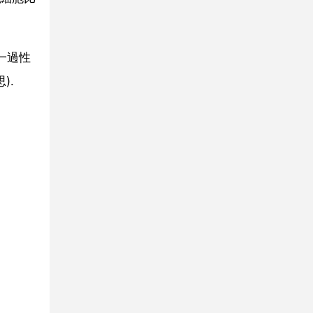
一過性
).