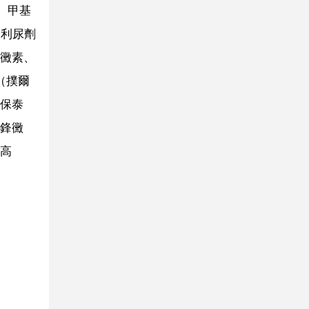
、甲基
、利尿劑
黴素、
（撲爾
保泰
鋒黴
高