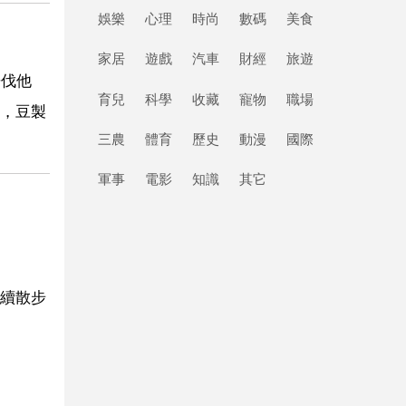
娛樂
心理
時尚
數碼
美食
家居
遊戲
汽車
財經
旅遊
辛伐他
育兒
科學
收藏
寵物
職場
，豆製
三農
體育
歷史
動漫
國際
軍事
電影
知識
其它
續散步