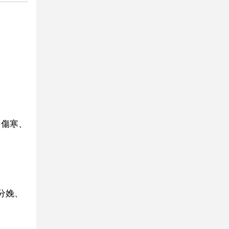
、傷寒、
分娩、