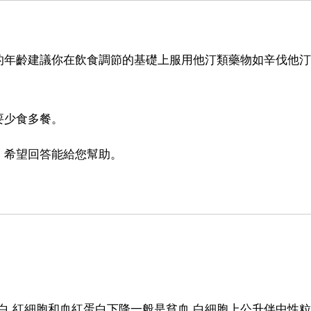
的年齡建議你在飲食調節的基礎上服用他汀類藥物如辛伐他汀
要少食多餐。
。希望回答能給您幫助。
紅蛋白.紅細胞和血紅蛋白下降一般是貧血,白細胞上公升伴中性