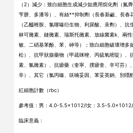
（2）減少：致白細胞生成減少如應用烷化劑（氮
苄肼、多潘等）、有絲**抑制劑（長春新鹼、長春
（乙醯唑胺、氯噻嗪衍生物、利尿酸、汞劑）、抗
林可黴素、鏈黴素、瑞斯托黴素、放線菌素k、兩
敏、二硝基苯酚、苯、砷等）；致白細胞破壞增多
松）、抗甲狀腺藥物（甲疏咪唑、丙硫氧嘧啶）、
素、氯黴素）、抗瘧藥（奎寧、撲瘧奎、辛可芬）
辛）、其它（氯丙嗪、呋喃妥因、苯妥英鈉、別嘌
紅細胞計數（rbc）
參考值：男：4.0-5.5×1012/l女：3.5-5.0×1
臨床意義：