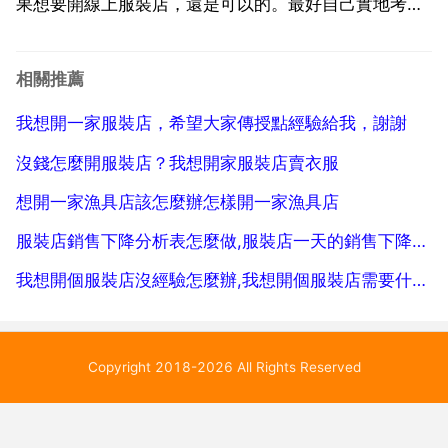
果想要開線上服裝店，還是可以的。最好自己實地考察
一下，看看自己到底適合不適合，也可以問問身邊的朋
友，有沒有可以規避的地方。如果各方面都考慮清楚
相關推薦
了，建議你可以考慮借貸。但是前提下，必須保證自己
我想開一家服裝店，希望大家傳授點經驗給我，謝謝
後續有辦法解圍。...
沒錢怎麼開服裝店？我想開家服裝店賣衣服
想開一家漁具店該怎麼辦怎樣開一家漁具店
服裝店銷售下降分析表怎麼做,服裝店一天的銷售下降分析
我想開個服裝店沒經驗怎麼辦,我想開個服裝店需要什麼經驗？
Copyright 2018-2026 All Rights Reserved