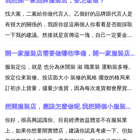
我想開一家品牌服裝店，要怎麼做？
找大黨，二黨給你做代言人。乙個好的品牌跟代言人是
有很大的關係的，我跟你提這兩個人你看看是否能採取
一下我的建議。然後就是宣傳這一塊，自己一定要金光
閃耀，然後帶一幫兄弟。全部都的你所 品牌的服裝，誰
開一家服裝店需要做哪些準備，開一家服裝店需要準備什麼
跟你裝讓你兄弟上去就砍他，砍完以後就喊廣告語。廣
告語就應該根據自己的服裝風格設計了。在要是在長春
服裝定位，就是 也分為休閒裝 淑 職業裝 運動裝多種。
做的話，就...
按定位來裝修。按店面大小 裝修的風格 擺放的格局來
訂初步上貨量，儘量少進貨，因為每次進貨都會壓貨，
就是你賣的再好也會壓，這是定率！上貨地點，儘量不
想開服裝店，應該怎麼做呢,我想開個小服裝店都需要做什麼準備
要在本市進貨，要不上價。越遠的地方回來賣價就越
高。衣掛 褲掛這些都不用說了，多跑跑賣物料的地方你
你好，很高興認識你。目前經濟效益體並不在服裝業
就知...
上，如果你想要開實體店，建議你認真考慮一下。但如