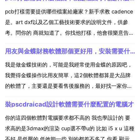
pcb打樣需要提供哪些檔案給廠家？新手求教 cadence
是。art dxf以及乙個工藝技術要求的說明文件，供參
考。問你的 商就知道了。你找他打樣，他會很樂意告訴
你的。你聯絡廠家，他自然會要求提供的東西啊。新手
用友與金蝶財務軟體那個更好用，安裝需要什麼環境
第一次pcb打樣，什麼是gerber檔案？gerber檔案是指
pcb光板的防焊層 鑽孔層 ...
我是做金蝶技術的，可能是我經常使用金蝶的原因吧，
我覺得金蝶操作比用友簡單，這2個軟體都算是大品牌
的軟體了，主要還是要看售後服務的，最好找一家你信
賴的公司。各有各的好處，主要是看售後服務就算現在
裝pscdraicad設計軟體需要什麼配置的電腦才
安裝完了，以後也可以出現很多問題，我們公司安的金
蝶軟體。挺好的。金蝶 用友 都差不多 我用 金蝶比較順
你的這四個軟體對電腦要求都不高的 我也學設計的 要
手 簡...
求高的是3dmax的渲染 cup選不帶u的 比如 i5 x u 這種
不好 是低壓的 低效能一些 別的都差不多了 你看 顯示卡