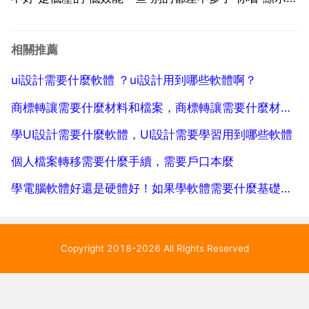
的話 n卡的話 x50及以上 好些 比如 750 790 850 籂
骸焚繳蒔劑鋒烯福樓890 950 980 a卡不了解.我要...
相關推薦
ui設計需要什麼軟體 ？ui設計用到哪些軟體啊？
商標轉讓需要什麼材料和檔案，商標轉讓需要什麼材料和檔案資料？
學UI設計需要什麼軟體，UI設計需要學習用到哪些軟體
個人檔案轉移需要什麼手續，需要戶口本麼
學電腦軟體好還是硬體好！如果學軟體需要什麼基礎！硬體需要什麼基礎
Copyright 2018-2026 All Rights Reserved