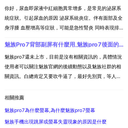
命。工作時間太長也會導致電源或顯示器散熱不暢而
你好，尿血即尿液中紅細胞異常增多，是常見的泌尿系
造...
統症狀。引起尿血的原因 泌尿系統炎症。伴有面部及全
身浮腫 血壓增高等症狀，可能是急性腎炎 同時表現排
尿不暢 尿道口疼痛，多為前列腺炎症。伴隨劇烈的尿頻
魅族Pro7背部副屏有什麼用,魅族pro7後面的螢幕又什麼用
尿急 尿痛者，大多為急性膀胱炎。腎或輸尿管結石。伴
有腰痛者，有時會有劇烈陣發性腰痛腎絞痛者，可能是
魅族pro7還未上市，目前是沒有相關資訊的，具體情況
腎...
使用者可以關注魅族官網的後續動態以及魅族社群的相
關資訊。白總肯定又要吹牛逼了，最好先別買，等人試
水了，在貼吧看看效果。在決定，畢竟第一批的基本都
是小白鼠。魅族 pro 7後面的螢幕又什麼用 魅族pro7副
相關推薦
屏作用 1 在 時，也可以用後置拍照，直接在...
魅族pro7為什麼螢幕,為什麼魅族pro7螢幕
魅族手機出現跳屏或螢幕失靈現象的原因是什麼