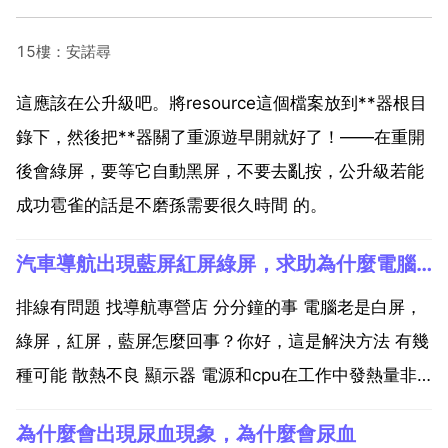
15樓：安諾尋
這應該在公升級吧。將resource這個檔案放到**器根目
錄下，然後把**器關了重源遊早開就好了！——在重開
後會綠屏，要等它自動黑屏，不要去亂按，公升級若能
成功雹雀的話是不磨孫需要很久時間 的。
汽車導航出現藍屏紅屏綠屏，求助為什麼電腦會出現紅屏，綠屏，藍屏
排線有問題 找導航專營店 分分鐘的事 電腦老是白屏，
綠屏，紅屏，藍屏怎麼回事？你好，這是解決方法 有幾
種可能 散熱不良 顯示器 電源和cpu在工作中發熱量非
常大，因此保持良好的通風狀況內非常容重要，如果顯
為什麼會出現尿血現象，為什麼會尿血
示器過熱將會導致色 彩 圖象失真甚至縮短顯示器壽