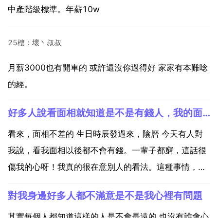
中產階級標準。年薪10w
25樓：壞丶叔叔
月薪3000也有開車的 或許還沒你過得好 家家有本難唸
的經。
好多人說看面相就知道是不是有錢人，我的面相可能不好賺不了錢 求大神幫我看看
看來，面相不差的 生日時辰發過來，陰曆 今天有人對
我說，看我面相以後都不會有錢。一輩子都窮，這話很
傷我的心呀！我真的很在意別人的看法。這種事情，信
則有，不信則無。如果那些人都很會看面相，那他們怎
對我身邊好多人都不滿意是不是我心裡有問題
麼看不到自己的未來大富大貴而只會給人看相呢？按你
的方式努力的生活吧！加油 那就不要在意，在意了會傷
其實每個人都知道這樣的人是不會長遠的,也沒有誰會心