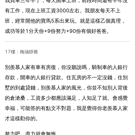
我買車三年半了，每天開車上班，前段時間還有半年沒
有工作，現在上班工資3000左右。我朋友每天不上
班，經常開他的寶馬5系出來玩。就是這樣乙個真理，
成功等於1分天份+9份努力+90份有個好爸爸。
17樓：梅涵靜雅
別羨慕人家有車有房復，你沒聽說嗎，騎制車的人銀行
存款，開車的人銀行貸款。住瓦房的不一定沒錢，住別
墅的到處貸錢，別羨慕人家的風光，你並不知別人背後
的倉滄桑，工資多少都應該滿足，人知足了就。會感覺
幸福，可能答的有點文不對題，我是覺得你老羨慕人家
才這樣勸你的。
努力吧，盡力就會無悔。