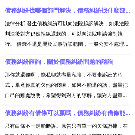
債務糾紛找哪個部門解決，債務糾紛找什麼部門處理
法律分析 發生債務糾紛可以向法院起訴解決，如果法院
判決後對方仍然拒絕還款的，可以向法院申請強制執
行。 借錢不還是屬於民事訴訟範圍，一般公安不處理，
建議應直接向備搭人民法院起訴或聘請律師起訴。對於
債務糾紛諮詢，關於債務糾紛問題的諮詢
欠款追討有很仿襲拿多途徑，比如與對方進行協商，要
求支付，協商是做禪吵好的辦法。 如果協商不成，可以
那你就還錢啊，能私聊就盡量私聊，不要走訴訟的程
委託律師...
式，畢竟你真的欠他的錢嘛，如果不能還的話，盡量把
自己的難處說明，希望得到對方的諒解，讓對方盡量撤
銷起訴。付費內容限時免費檢視 回答你好，很高興可以
債務糾紛有借條可以贏嗎，債務糾紛有借條能贏嗎
幫到你，說一下你的實際情況。債務糾紛可以通俗的理
解為因各種金錢借貸償還關係問題，引發的矛盾的發
只有白條不一定能勝訴。原告只有單一的欠條證據，在