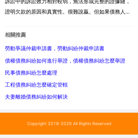
生。債務糾紛也...
訴訟中的訴訟效力相對較弱，無法形成完整的證據鏈，
證明欠款的原因和真實性。很難說贏。但如果債務人在
法庭上承認欠款事實，一定會勝訴。法律分析 民間借貸
適用一般訴訟時效，民間借貸糾扮陵紛應提供以下證據
相關推薦
一是書面證據方面，當事人應考慮合同 借據 公證書 發
勞動爭議仲裁申請書，勞動糾紛仲裁申請書
票等...
債權債務糾紛如何進行舉證，債權債務糾紛怎麼舉證
民事債務糾紛怎麼處理
工程債務糾紛怎麼確定管轄
夫妻離婚債務糾紛如何解決
Copyright 2018-2026 All Rights Reserved