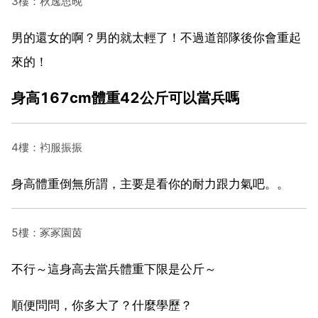
3樓：秋逸思晚
男的還女的啊？男的就太輕了！不過道部隊後你會重起
來的！
身高167cm體重42公斤可以當兵嗎
4樓：袀服振振
身高體重倒無所謂，主要是看你的耐力跟力氣吧。。
5樓：冢冢園茵
不行～這身高去當兵體重下限是公斤～
順便問問，你多大了？什麼學歷？