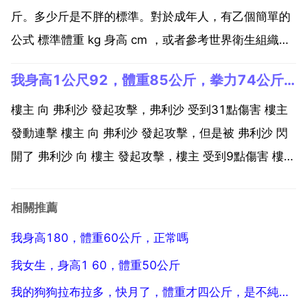
斤。多少斤是不胖的標準。對於成年人，有乙個簡單的
公式 標準體重 kg 身高 cm ，或者參考世界衛生組織的
男性計算方法 身高cm 標準體重蔽畝女性 身高cm 標準
我身高1公尺92，體重85公斤，拳力74公斤，能否擊倒弗利沙
體質量 標準體重正負 為正常體重 標準體重正負基並凳
超搏旅重或體重不足 標準體重正負 為肥...
樓主 向 弗利沙 發起攻擊，弗利沙 受到31點傷害 樓主
發動連擊 樓主 向 弗利沙 發起攻擊，但是被 弗利沙 閃
開了 弗利沙 向 樓主 發起攻擊，樓主 受到9點傷害 樓主
向 弗利沙 發起攻擊，但是卻被 弗利沙 絆倒了，樓主 受
到77點傷害 弗利沙 向 樓主 發起攻擊，樓主 受到13點
相關推薦
傷害 樓主 ...
我身高180，體重60公斤，正常嗎
我女生，身高1 60，體重50公斤
我的狗狗拉布拉多，快月了，體重才四公斤，是不純還是買到假狗了啊