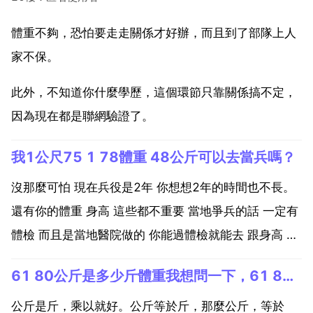
體重不夠，恐怕要走走關係才好辦，而且到了部隊上人
家不保。
此外，不知道你什麼學歷，這個環節只靠關係搞不定，
因為現在都是聯網驗證了。
我1公尺75 1 78體重 48公斤可以去當兵嗎？
沒那麼可怕 現在兵役是2年 你想想2年的時間也不長。
還有你的體重 身高 這些都不重要 當地爭兵的話 一定有
體檢 而且是當地醫院做的 你能過體檢就能去 跟身高 體
重沒關係。我現在身高1公尺75體重180斤 我想去當兵
61 80公斤是多少斤體重我想問一下，61 8公斤是多少斤？
可以嗎 第乙個，男性必須18 24周歲。第二，男性，身
高160cm以上。第三，不超過標...
公斤是斤，乘以就好。公斤等於斤，那麼公斤，等於