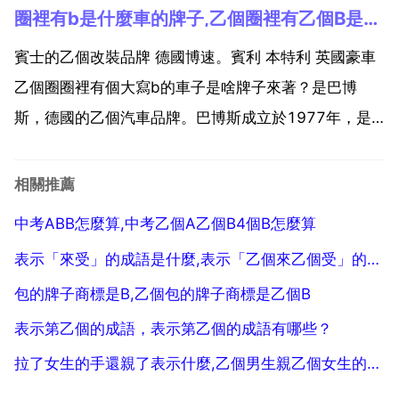
圈裡有b是什麼車的牌子,乙個圈裡有乙個B是什麼車的牌子
賓士的乙個改裝品牌 德國博速。賓利 本特利 英國豪車
乙個圈圈裡有個大寫b的車子是啥牌子來著？是巴博
斯，德國的乙個汽車品牌。巴博斯成立於1977年，是
德 國汽車品牌，主要生產改裝車。德國巴博斯汽車公司
是全球最大 最著名的個性化汽車生產商。為滿足頂尖客
相關推薦
戶的需求，巴博斯只為梅赫西迪 賓士公司的所有車型
中考ABB怎麼算,中考乙個A乙個B4個B怎麼算
進...
表示「來受」的成語是什麼,表示「乙個來乙個受」的成語是什麼？
包的牌子商標是B,乙個包的牌子商標是乙個B
表示第乙個的成語，表示第乙個的成語有哪些？
拉了女生的手還親了表示什麼,乙個男生親乙個女生的手代表什麼意思