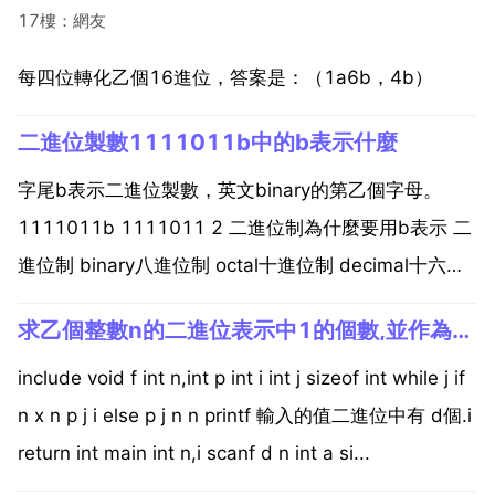
17樓：網友
每四位轉化乙個16進位，答案是：（1a6b，4b）
二進位製數1111011b中的b表示什麼
字尾b表示二進位製數，英文binary的第乙個字母。
1111011b 1111011 2 二進位制為什麼要用b表示 二
進位制 binary八進位制 octal十進位制 decimal十六進
位制 hex 二進位制要用b表示的原因 二進位制的英文是
求乙個整數n的二進位表示中1的個數,並作為陣列返回
binary。用它的第乙個字母表示，所以是b。二進位制...
include void f int n,int p int i int j sizeof int while j if
n x n p j i else p j n n printf 輸入的值二進位中有 d個.i
return int main int n,i scanf d n int a si...