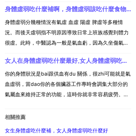
這樣那樣的傷害，最還選用食補。下面給你推薦幾總簡
身體虛弱吃什麼補啊，身體虛弱該吃什麼食物補充？
單易學的菜，不妨試試！1 活鯽魚3條 約750g 枸杞
15g，香菜6g，熟豬油 姜 蔥 鹽 醋 胡椒粉 味精...
身體虛弱分幾種情況有氣虛 血虛 陽虛 脾虛等多種情
況。而後天虛弱指不明原因導致日常上班族感覺到體力
很虛。此時，中醫認為一般是氣血虧，因為久坐傷氣導
致氣血虧，平時可以吃生黃芪，也可以煎水喝。如果煎
女人在身體虛弱吃什麼最好,女人身體虛弱吃什麼好
水不合適，可以吃顆粒狀黃芪。還可以加強鍛鍊，鍛鍊
對 虛弱有很大的好處。如果是長期伏案工作，看電腦
你的身體狀況是bai跟供血有du 關係，很zhi可能就是氣
玩手機引...
血虛弱，當dao你的各個臟器工作專時會調集大部分的
氣屬血來維持正常的功能，這時你就非常容易疲勞。你
說大熱天你不怕熱，那麼是否手足冰涼呢？如果怕冷不
怕熱可能是氣虛的表現。當氣血虛弱時，臟器是不能象
相關推薦
健康時一樣正常發揮功能的，比如，不出汗，也可能
女生身體虛吃什麼補，女人身體虛弱吃什麼好
是...