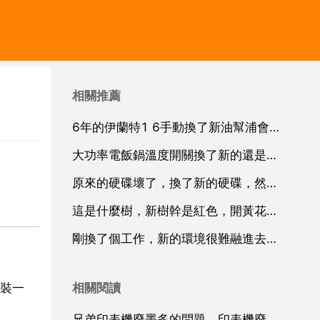
相關推薦
6年的伊蘭特1 6手動換了新油幫浦會省油嗎
大功率電飯鍋溫度開關換了新的還是不保溫？
原來的硬碟壞了，換了新的硬碟，然後使用時就一直在響，請問是什麼情況
這是什麼樹，新樹幹是紅色，開黃花，果實是紅色的，皮薄，籽堅硬
剛換了個工作，新的環境很難融進去，怎麼辦
相關閱讀
裝一
兄弟印表機廢墨多的問題，印表機廢墨倉滿了怎麼辦