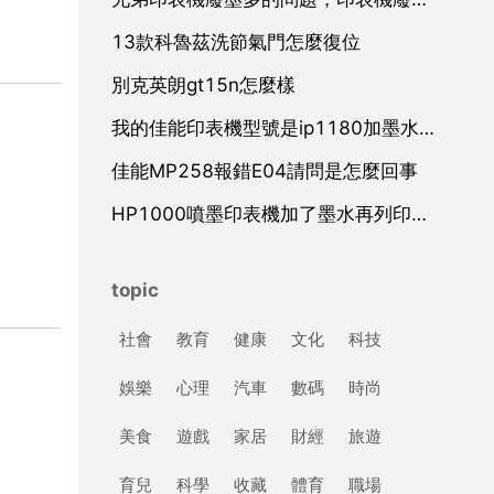
13款科魯茲洗節氣門怎麼復位
別克英朗gt15n怎麼樣
我的佳能印表機型號是ip1180加墨水後就顯示無法識別墨盒
佳能MP258報錯E04請問是怎麼回事
HP1000噴墨印表機加了墨水再列印就斷斷續續的了
topic
社會
教育
健康
文化
科技
娛樂
心理
汽車
數碼
時尚
美食
遊戲
家居
財經
旅遊
育兒
科學
收藏
體育
職場