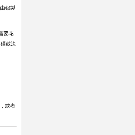
由鋁製
需要花
由硒鼓決
，或者