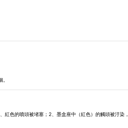
個。
1、紅色的噴頭被堵塞；2、墨盒座中（紅色）的觸頭被汙染