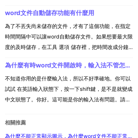
方框中輸入要查詢的內容，如下圖。 輸入完以後單擊回
word文件自動儲存功能有什麼用
車，就能查詢到文件中的字了。 如果想要突出顯示要查
詢的內容，可以在突出返拍顯示前的正方形裡打上對
為了不丟失尚未儲存的文件，才有了這個功能，在指定
鉤，仔...
時間間隔中可以讓word自動儲存文件。如果想要最大限
度的及時儲存，在工具 選項 儲存裡，把時間改成分鐘
比較穩妥。此外，更保險的方法是備份，工具 選項 儲
為什麼有時word文件開啟時，輸入法不管怎麼弄都是英語狀態的？
存裡，始終建立備份副本。在非正常關閉下關閉的緩州
文件系統一般會自動備份，但是你人為選擇啟鏈了否，
不知道你用的是什麼輸入法，所以不好準確地。你可以
那可...
試試 在英語輸入狀態下，按一下shift鍵，是不是就變成
中文狀態了。你好。這可能是你的輸入法有問題。請重
新設定或安裝輸入法。出現這種情況是因為，你的電腦
上word的輸入法被預設為微軟輸入法。面對這種情況，
相關推薦
我們可以通過以下方法解決 .開啟word，點選菜...
為什麼不能正常顯示圖示，為什麼word文件不能正常顯示圖示？