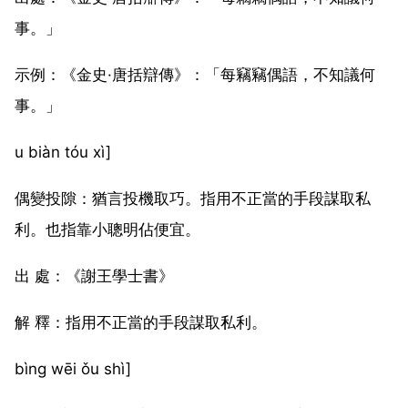
事。」
示例：《金史·唐括辯傳》：「每竊竊偶語，不知議何
事。」
u biàn tóu xì]
偶變投隙：猶言投機取巧。指用不正當的手段謀取私
利。也指靠小聰明佔便宜。
出 處：《謝王學士書》
解 釋：指用不正當的手段謀取私利。
bìng wēi ǒu shì]