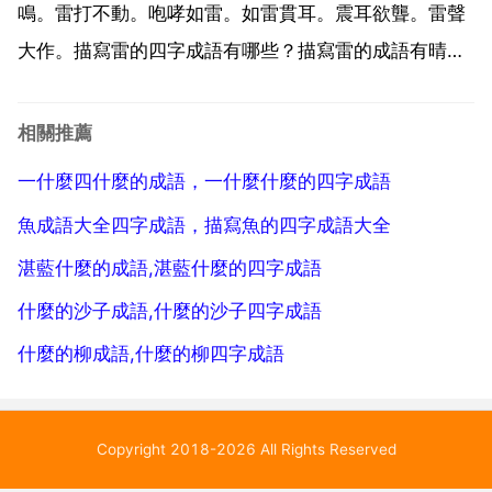
鳴。雷打不動。咆哮如雷。如雷貫耳。震耳欲聾。雷聲
大作。描寫雷的四字成語有哪些？描寫雷的成語有晴天
霹靂 電閃雷鳴 雷電交加 雷奔雲譎 雷嗔電怒。一 晴天霹
靂。1 拼音 q ng ti n p l 2 釋義 意思是晴天打響雷。比
相關推薦
喻突然發生的令人震驚的事情或者...
一什麼四什麼的成語，一什麼什麼的四字成語
魚成語大全四字成語，描寫魚的四字成語大全
湛藍什麼的成語,湛藍什麼的四字成語
什麼的沙子成語,什麼的沙子四字成語
什麼的柳成語,什麼的柳四字成語
Copyright 2018-2026 All Rights Reserved