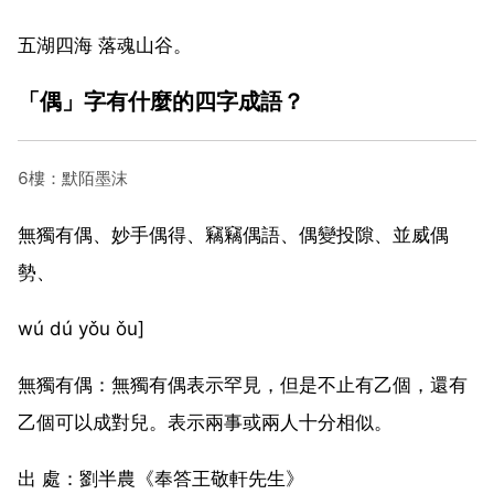
五湖四海 落魂山谷。
「偶」字有什麼的四字成語？
6樓：默陌墨沫
無獨有偶、妙手偶得、竊竊偶語、偶變投隙、並威偶
勢、
wú dú yǒu ǒu]
無獨有偶：無獨有偶表示罕見，但是不止有乙個，還有
乙個可以成對兒。表示兩事或兩人十分相似。
出 處：劉半農《奉答王敬軒先生》