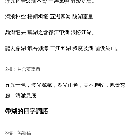
浮光躍金波瀾不驚 一碧萬頃 靜影沉璧。
濁浪排空 檣傾楫摧 五湖四海 陂湖稟量。
鼎湖龍去 鵝湖之會襟江帶湖 浪跡江湖。
龍去鼎湖 氣吞湖海 三江五湖 叔度陂湖 嘯傲湖山。
2樓：曲合英李酉
五光十色，波光粼粼，湖光山色，美不勝收，風景秀
麗，清澈見底，
帶湖的四字詞語
3樓：萬新福