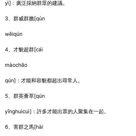
yì]：廣泛採納群眾的建議。
3、群威群膽[qún
wēiqún
4、才貌超群[cái
màochāo
qún]：才能和容貌都超出尋常人。
5、群英薈萃[qún
yīnghuìcuì]：許多才能出眾的人聚集在一起。
6、害群之馬[hài