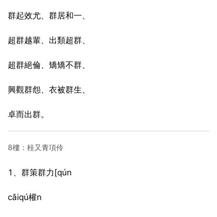
群起效尤、群居和一、
超群越輩、出類超群、
超群絕倫、矯矯不群、
興觀群怨、衣被群生、
卓而出群。
8樓：桂又青項伶
1、群策群力[qún
cǎiqú權n