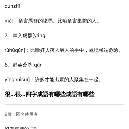
qúnzhī
mǎ]：危害馬群的壞馬。比喻危害集體的人。
7、羊入虎群[yáng
rùhǔqún]：比喻好人落入壞人的手中，處境極端危險。
8、群英薈萃[qún
yīnghuìcuì]：許多才能出眾的人聚集在一起。
很…很…四字成語有哪些成語有哪些
9樓：匿名使用者
沒有這樣的成語。