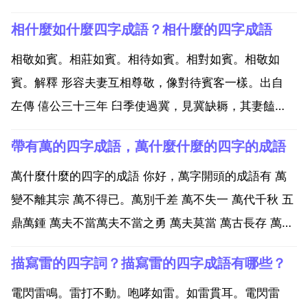
相什麼如什麼四字成語？相什麼的四字成語
相敬如賓。相莊如賓。相待如賓。相對如賓。相敬如
賓。解釋 形容夫妻互相尊敬，像對待賓客一樣。出自
左傳 僖公三十三年 臼季使過冀，見冀缺耨，其妻饁
之，敬，相待如賓。示例 夫耕於前，妻耘於後，同甘共
帶有萬的四字成語，萬什麼什麼的四字的成語
苦，明 李昌祺 剪燈餘話 鸞鸞傳 語法 主謂式 作謂語 定
語 狀語 含褒義相莊如賓。解釋 相處如待賓客。形...
萬什麼什麼的四字的成語 你好，萬字開頭的成語有 萬
變不離其宗 萬不得已。萬別千差 萬不失一 萬代千秋 五
鼎萬鍾 萬夫不當萬夫不當之勇 萬夫莫當 萬古長存 萬古
長春 萬古長青 更多知識guan zhu sxbsj666666 萬貫
描寫雷的四字詞？描寫雷的四字成語有哪些？
家財 萬貫家私 萬古流芳 萬古留芳 萬古千秋萬恨千愁 萬
戶千門 萬壑千巖...
電閃雷鳴。雷打不動。咆哮如雷。如雷貫耳。電閃雷