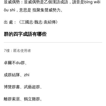
並威偶勢：並威偶勢是乙個漢語成語，讀音是bìng wēi
ǒu shì，意思是 指聚集聲威勢力。
出 處：《三國志·魏志·袁紹傳》
群的四字成語有哪些
7樓：匿名使用者
卓爾不du群、
成群結隊、zhi
博覽群書、武藝超群、
離群索居、鶴立雞群。