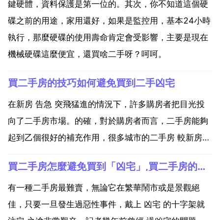
鍵硬體，資料保護是第一位的。其次，你不知道這個硬
碟之前的用途，家用還好，如果是監控用，基本24小時
執行，那麼硬碟的使用壽命肯定會受影響，主要是現在
機械硬碟這麼便宜，還買啥二手呀？呵呵。
買二手房的技巧如何避免買到二手凶宅
在新房 告急 突飛猛進的情況下，許多購房者把目光投
向了二手房市場。的確，對於購房者而言，二手房能夠
起到乙個很好的補充作用，很多城市的二手房 較新房而
言相對較低，且能夠讓購房者結合房屋質量和周邊配套
買二手房怎麼避免買到「凶宅」,買二手房的技巧如何避免買到二手凶宅？
綜合考量。不過，買二手房最怕的就是買到不吉利的凶
宅。凶宅 是指曾發生過 自殺 意外 重大傳染性疾病等非
有一種二手房最難賣，無論它在繁華鬧市或是景觀絕
自...
佳，只要一旦發生過惡性事件，戴上 凶宅 的十字架就