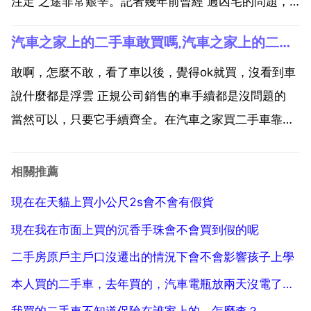
注定 之途非常艱辛。記者幾年前曾經 過凶宅的問題，
地產人士也表示由於資訊發達，有殺人放火之類的事情
汽車之家上的二手車敢買嗎,汽車之家上的二手車敢買嗎
發生，新聞報道巨細無遺描述過程，包括棟號和門牌號
也一併 業主攤上此事也無可奈何。凶宅 很多時候是由
敢啊，怎麼不敢，看了車以後，覺得ok就買，沒看到車
租客原因...
說什麼都是浮雲 正規公司銷售的車手續都是沒問題的
當然可以，只要它手續齊全。在汽車之家買二手車靠譜
嗎？請問？謝謝！都不靠譜！如果想買二手車自己就先
去二手車市場逛逛，別著急按照自己心裡價位逐家的
相關推薦
問！同時也是學習！等你知道多少錢能買什麼車了就不
現在在天貓上買小公尺2s會不會有假貨
會吃大虧了...
現在我在市面上買的沉香手珠會不會買到假的呢
二手房原戶主戶口沒遷出的情況下會不會影響孩子上學
本人買的二手車，去年買的，汽車電瓶放兩天沒電了，每天開不耽誤
我買的二手車不知道保險在誰家上的，怎麼查？