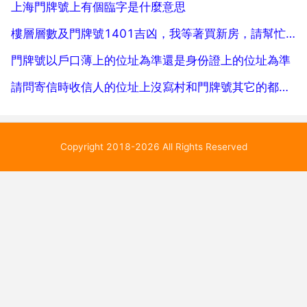
上海門牌號上有個臨字是什麼意思
樓層層數及門牌號1401吉凶，我等著買新房，請幫忙測算一下
門牌號以戶口薄上的位址為準還是身份證上的位址為準
請問寄信時收信人的位址上沒寫村和門牌號其它的都寫了，信寄得到嗎
Copyright 2018-2026 All Rights Reserved