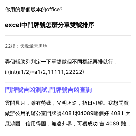
你用的那個版本的office?
excel中門牌號怎麼分單雙號排序
22樓：天蠍暈天黑地
弄個輔助列判定一下單雙做個不同標記再排就行，
if(int(a1/2)=a1/2,11111,22222)
門牌號吉凶測試,門牌號吉凶查詢
雲開見月，雖有勞碌，光明坦途，指日可望。我想問買
做辦公用的辦公室門牌號4081和4089哪個好 4081 大
展鴻圖，信用得固，無遠弗界，可獲成功 吉 4089 雖抱
奇才，有才無命，獨營無力，財利 127和129那個辦公