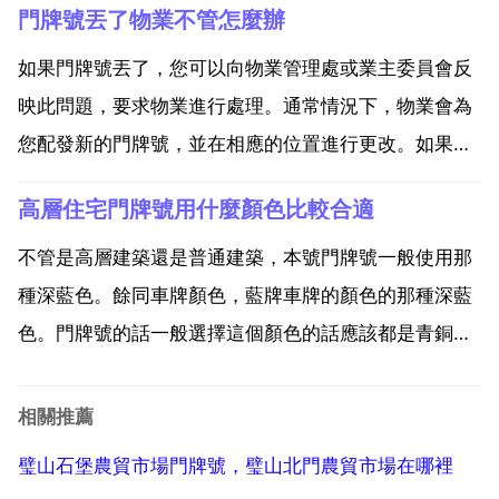
門牌號丟了物業不管怎麼辦
室號碼好？門牌號吉凶查詢 不用太刻意了，不管是哪個
號，只要你喜歡，什麼號好，不喜歡...
如果門牌號丟了，您可以向物業管理處或業主委員會反
映此問題，要求物業進行處理。通常情況下，物業會為
您配發新的門牌號，並在相應的位置進行更改。如果物
業管理處或業主委員會沒有及時回應或處理此問題，您
高層住宅門牌號用什麼顏色比較合適
可以向相關部門進行投訴或舉報。例如，您可以向當地
的城市管理 房屋租賃 物業管理 城市規劃部門等相關部
不管是高層建築還是普通建築，本號門牌號一般使用那
門反映此...
種深藍色。餘同車牌顏色，藍牌車牌的顏色的那種深藍
色。門牌號的話一般選擇這個顏色的話應該都是青銅
的，這個顏色稍微黃酮一點點，然後古銅色這些的話都
是可以的。高層住宅門牌號用什麼顏色比較合適？我覺
相關推薦
得一般的門牌號都是藍色和紅色，這兩種看你喜歡哪個
璧山石堡農貿市場門牌號，璧山北門農貿市場在哪裡
顏？住宅門牌號...