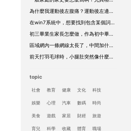
為什麼我運動後左腹痛？運動後左邊小腹痛是怎麼回事
在win7系統中，想要找到包含某個詞語的全部word檔案，怎麼搜尋呢？
初三畢業生家長怎麼做，作為初中畢業生的家長應該怎麼做
區域網內一條網線太長了，中間加什麼比較好
前天打羽毛球時，小腿肚突然像什麼東西撞
topic
社會
教育
健康
文化
科技
娛樂
心理
汽車
數碼
時尚
美食
遊戲
家居
財經
旅遊
育兒
科學
收藏
體育
職場