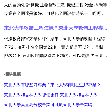
大的自動化 計算機 生物醫學工程 機械工程 冶金 採礦等
專業在全國還是很好。自動化全國評估時第一。呵呵 其
實排名什麼的，沒什麼實際的意義，東大的學生畢業出
東北大學軟體工程怎樣？東北大學軟體工程專業考研方向和學校請推
來後 評價還是不錯的 最近台灣承認內地高校學歷中有
東北大學。北京大學 中國人民大學 清華大學 北...
根據教育部官方學科評估結果，東北大學的軟體工程得
分72，並列排名全國第22名，實力還是可以的，具體
排名如下 東北軟體據說還是不錯的。可以去讀 考東北
大學軟體工程專業研究生有什麼是要知道的？求幫忙 東
北大學軟體工程專業2016年考研招生簡章招生目錄 碼
相關推薦
083500 研究方向 01 複雜系統理論與應用...
東北大學有哪些好專業？東北大學有哪些王牌專業？
東北大學和吉林大學哪個更好,東北大學和吉林大學，哪個要好一些？
東北大學秦皇島分校畢業可以填東北大學畢業嗎