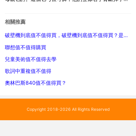
空空的衣袖晃蕩著，讓人看了很難受。我以為母親一定
會慷慨施捨的，可是母親卻指著門前一堆磚對乞丐說 你
相關推薦
幫我把這堆磚搬到屋後去吧。乞丐生氣地說 我只有乙隻
破壁機到底值不值得買，破壁機到底值不值得買？是買美的破壁機？還是德國暖爸爸破壁機好？
手，你...
聯想值不值得購買
兒童美術值不值得去學
歌詞中重複值不值得
奧林巴斯840值不值得買？
Copyright 2018-2026 All Rights Reserved