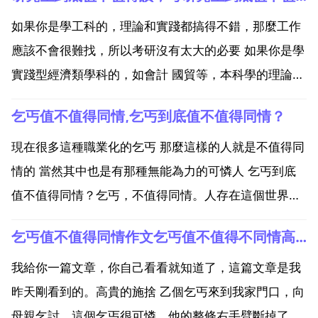
如果你是學工科的，理論和實踐都搞得不錯，那麼工作
應該不會很難找，所以考研沒有太大的必要 如果你是學
實踐型經濟類學科的，如會計 國貿等，本科學的理論在
實踐中應該夠用了，去社會上鍛鍊比在學校學理論要好
乞丐值不值得同情,乞丐到底值不值得同情？
的多，所以考研也沒什麼必要 如果你是學理論型學科
的，那麼考研還是一條比較好的選擇 如果是文科生，以
現在很多這種職業化的乞丐 那麼這樣的人就是不值得同
後讀研...
情的 當然其中也是有那種無能為力的可憐人 乞丐到底
值不值得同情？乞丐，不值得同情。人存在這個世界上
就有勞動權利和義務，哪怕雙手雙腳都沒了，照樣可以
乞丐值不值得同情作文乞丐值不值得不同情高中作文800字
憑藉自己的勞力勞動去幫助別人。而那些四肢健全的人
還去當乞丐，簡直就是可恥！勞動永遠都是光榮的，而
我給你一篇文章，你自己看看就知道了，這篇文章是我
做乞丐，...
昨天剛看到的。高貴的施捨 乙個乞丐來到我家門口，向
母親乞討。這個乞丐很可憐，他的整條右手臂斷掉了，