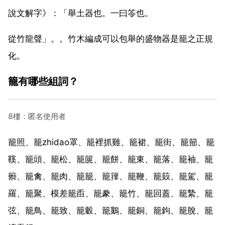
說文解字》：「舉土器也。一曰笭也。
從竹龍聲」。。竹木編成可以包舉的盛物器是籠之正規
化。
籠有哪些組詞？
8樓：匿名使用者
籠照、籠zhidao罩、籠裡抓雞、籠裙、籠街、籠篰、籠
鞵、籠頭、籠松、籠篋、籠餅、籠東、籠落、籠袖、籠
籞、籠禽、籠肉、籠籠、籠籜、籠鞭、籠笯、籠駕、籠
羅、籠聚、模差籠臿、籠豢、籠竹、籠回蓋、籠縶、籠
弦、籠鳥、籠致、籠轂、籠鵝、籠銅、籠鉤、籠脫、籠