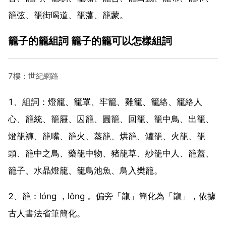
籠弦、籠街喝道、籠藩、籠蒙。
籠子的籠組詞 籠子的籠可以怎樣組詞
7樓：世紀網路
1、組詞：燈籠、籠罩、牢籠、雞籠、籠絡、籠絡人
心、籠統、籠屜、囚籠、圓籠、回籠、籠中鳥、出籠、
燈籠褲、籠嘴、籠火、蒸籠、烘籠、罐籠、火籠、籠
頭、籠中之鳥、藥籠中物、豬籠草、紗籠中人、籠蓋、
籠子、水晶燈籠、籠鳥池魚、鳥入樊籠。
2、籠：lóng ，lǒng 。偏旁「龍」簡化為「龍」，依據
古人書法省筆簡化。