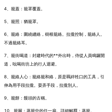
4、籠蓋：籠罩覆蓋。
5、籠照：猶籠罩。
6、籠絡：圍繞纏絡，樹根籠絡。拉攏控制，籠絡人。
不過籠絡耳。
7、籠街喝道：封建時代的**外出時，侍從人員鳴鑼開
道，吆喝街坊上的行人迴避。
8、籠絡人心：籠絡籠和絡，原是羈絆牲口的工具，引
伸為用手段拉攏。耍弄手段，拉攏別人。
9、籠餅：饅頭的古稱。
10、籠屜：蒸籠中的任一扇。詳細解釋：蒸籠。