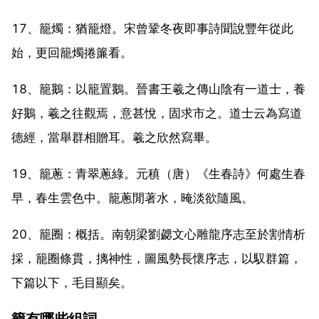
17、籠燭：猶籠燈。宋曾鞏冬夜即事詩聞說豐年從此
始，更回籠燭捲簾看。
18、籠鵝：以籠置鵝。晉書王羲之傳山陰有一道士，養
好鵝，羲之往觀焉，意甚悅，固求市之。道士云為寫道
德經，當舉群相贈耳。羲之欣然寫畢。
19、籠蔥：青翠蔥綠。元稹（唐）《生春詩》何處生春
早，春生雲色中。籠蔥閒著水，晻淡欲隨風。
20、籠圈：概括。南朝梁劉勰文心雕龍序志至於割情析
採，籠圈條貫，摛神性，圖風勢長懷序志，以馭群篇，
下篇以下，毛目顯矣。
籠有哪些組詞