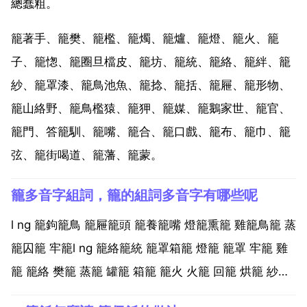
總蠢粗。
籠著手、籠樊、籠檻、籠燭、籠爐、籠燈、籠火、籠
子、籠愡、籠圈旦檔皮、籠坊、籠統、籠絡、籠絆、籠
紗、籠罩漆、籠鳥池魚、籠捻、籠括、籠屜、籠形物、
籠山絡野、籠鳥檻猿、籠狎、籠媒、籠鵝家世、籠官、
籠門、答籠馴、籠嘴、籠合、籠口戲、籠布、籠巾、籠
弦、籠街喝道、籠藩、籠蒙。
籠多音字組詞，籠的組詞多音字有哪些呢
l ng 籠鉤籠鳥 籠屜籠頭 籠養籠嘴 燈籠熏籠 雞籠鳥籠 蒸
籠囚籠 牢籠l ng 籠絡籠統 籠罩箱籠 燈籠 籠罩 牢籠 雞
籠 籠絡 樊籠 蒸籠 罐籠 箱籠 籠火 火籠 回籠 烘籠 紗籠
籠嘴 出籠 籠統 囚籠 圓籠 籠屜 香籠 燭籠 青籠 籠藩 籠