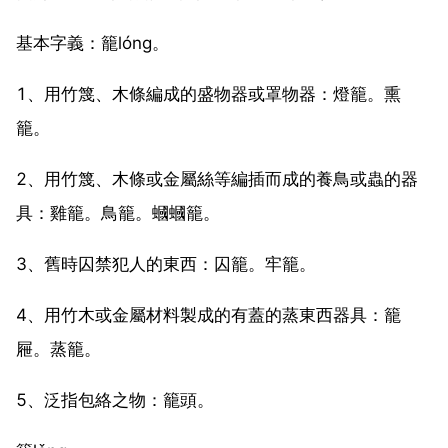
基本字義：籠lóng。
1、用竹篾、木條編成的盛物器或罩物器：燈籠。熏
籠。
2、用竹篾、木條或金屬絲等編插而成的養鳥或蟲的器
具：雞籠。鳥籠。蟈蟈籠。
3、舊時囚禁犯人的東西：囚籠。牢籠。
4、用竹木或金屬材料製成的有蓋的蒸東西器具：籠
屜。蒸籠。
5、泛指包絡之物：籠頭。