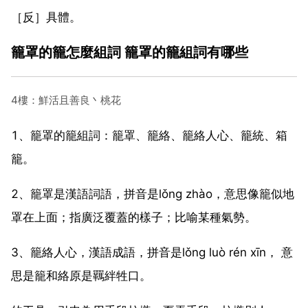
［反］具體。
籠罩的籠怎麼組詞 籠罩的籠組詞有哪些
4樓：鮮活且善良丶桃花
1、籠罩的籠組詞：籠罩、籠絡、籠絡人心、籠統、箱
籠。
2、籠罩是漢語詞語，拼音是lǒng zhào，意思像籠似地
罩在上面；指廣泛覆蓋的樣子；比喻某種氣勢。
3、籠絡人心，漢語成語，拼音是lǒng luò rén xīn， 意
思是籠和絡原是羈絆牲口。