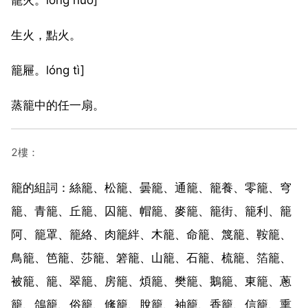
生火，點火。
籠屜。lóng tì]
蒸籠中的任一扇。
2樓：
籠的組詞：絲籠、松籠、曇籠、通籠、籠養、零籠、穹
籠、青籠、丘籠、囚籠、帽籠、麥籠、籠街、籠利、籠
阿、籠罩、籠絡、肉籠絆、木籠、命籠、篾籠、鞍籠、
鳥籠、笆籠、莎籠、箬籠、山籠、石籠、梳籠、箔籠、
被籠、籠、翠籠、房籠、煩籠、樊籠、鵝籠、東籠、蔥
籠、鴿籠、俗籠、絛籠、脫籠、袖籠、香籠、信籠、熏