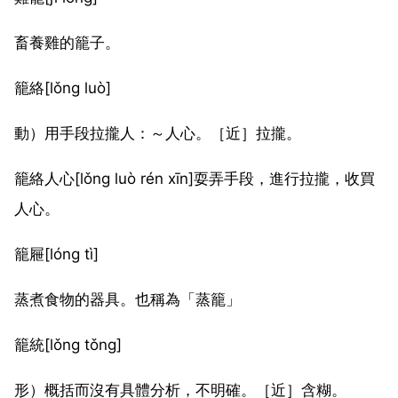
畜養雞的籠子。
籠絡[lǒng luò]
動）用手段拉攏人：～人心。［近］拉攏。
籠絡人心[lǒng luò rén xīn]耍弄手段，進行拉攏，收買
人心。
籠屜[lóng tì]
蒸煮食物的器具。也稱為「蒸籠」
籠統[lǒng tǒng]
形）概括而沒有具體分析，不明確。［近］含糊。