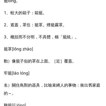
籠lǒng。
1、較大的箱子：箱籠。
2、遮蓋，罩住：籠罩。煙籠霧罩。
3、概括而不分明，不具體，稱「籠統」。
籠罩[lǒng zhào]
動）像籠子似的罩在上面。［近］覆蓋。
牢籠[láo lóng]
名）關住鳥獸的器具，比喻束縛人的事物：衝出舊家庭
的～。
雞籠[jī lóng]