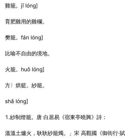
雞籠。jī lóng]
育肥雞用的雞欄。
樊籠。fán lóng]
比喻不自由的境地。
火籠。huǒ lóng]
方〉烘籃。紗籠。
shā lóng]
1.紗制燈籠。唐 白居易《宿東亭曉興》詩：
溫溫土爐火，耿耿紗籠燭。」宋 高觀國《御街行·賦