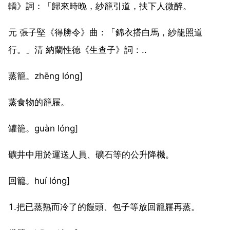
轎》詞：「歸來時晚，紗籠引道，扶下人微醉。
元 張子堅《得勝令》曲：「錦衣搭白馬，紗籠照道
行。」清 納蘭性德《生查子》詞：..
蒸籠。zhēng lóng]
蒸食物的籠屜。
罐籠。guàn lóng]
礦井中用於運送人員、礦石等的公升降機。
回籠。huí lóng]
1.把已蒸熟而冷了的饅頭、包子等放回籠屜再蒸。