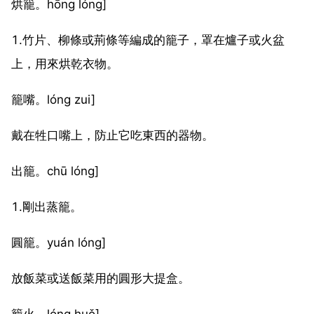
烘籠。hōng lóng]
1.竹片、柳條或荊條等編成的籠子，罩在爐子或火盆
上，用來烘乾衣物。
籠嘴。lóng zui]
戴在牲口嘴上，防止它吃東西的器物。
出籠。chū lóng]
1.剛出蒸籠。
圓籠。yuán lóng]
放飯菜或送飯菜用的圓形大提盒。
籠火。lóng huǒ]