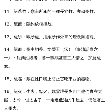
11、籠蔥竹：嶺南所產的一種長節竹。亦稱籠竹。
12、籠籠：隱約貌模胡貌。
13、籠紗：即紗籠。用絹紗作外罩的燈毀悔逗籠。
14、籠豢：籠中飼養。文瑩玉（宋）《壺清話卷六
一》：鉅商姓段者，蓄一鸚鵡甚慧主人惜之，加意籠
豢。
15、籠嘴：戴在牲口嘴上防止它吃東西的器物。
16、籠火：生火，點火。姚雪垠長夜四二他們實在太
餓，太冷，也太困了，一走進低矮的牛屋去，便催著主
人籠火。