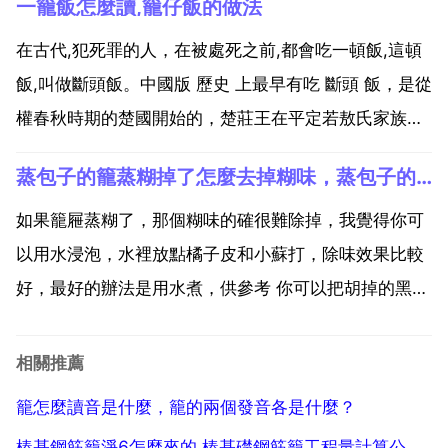
一籠飯怎麼讀,籠仔飯的做法
照 蠶籠 籠爐 籦籠 扇籠 鰕籠 籠轂 站籠 籓籠...
在古代,犯死罪的人，在被處死之前,都會吃一頓飯,這頓
飯,叫做斷頭飯。中國版 歷史 上最早有吃 斷頭 飯，是從
權春秋時期的楚國開始的，楚莊王在平定若敖氏家族叛
亂的時候，為籠絡其它楚國舊貴族的人心，在處置該家
蒸包子的籠蒸糊掉了怎麼去掉糊味，蒸包子的籠子被不小心蒸糊了怎麼把糊味去掉
族的時候，臨處決前，每人均以飽食，後來在諸侯國推
行，被認為是 人性化 一直延續到現在。籠仔飯的做...
如果籠屜蒸糊了，那個糊味的確很難除掉，我覺得你可
以用水浸泡，水裡放點橘子皮和小蘇打，除味效果比較
好，最好的辦法是用水煮，供參考 你可以把胡掉的黑色
的東西先刮掉。然後每次蒸包子的時候。放點蔥放在包
子底下。蔥是可以去掉氣味的。可以去掉氣味的。可以
相關推薦
去掉糊味的。付費內容限時免費檢視 回答用適當的醋塗
籠怎麼讀音是什麼，籠的兩個發音各是什麼？
抹，然後...
樁基鋼筋籠淨6怎麼來的,樁基礎鋼筋籠工程量計算公式怎麼用的？