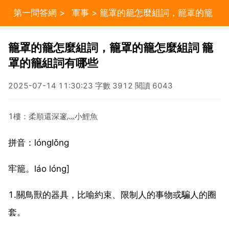
第一問答網
>
軍事
> 籠罩的籠怎麼組詞，籠罩的籠
怎麼組詞 籠罩的籠組詞有哪些
籠罩的籠怎麼組詞，籠罩的籠怎麼組詞 籠
罩的籠組詞有哪些
2025-07-14 11:30:23 字數 3912 閱讀 6043
1樓：柔順還深邃灬小鯉魚
拼音：lónglǒng
牢籠。láo lóng]
1.關鳥獸的器具，比喻約束、限制人的事物或騙人的圈
套。