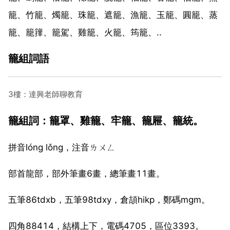
籠、竹籠、燭籠、珠籠、遮籠、漁籠、玉籠、圓籠、蒸
籠、籠籜、籠駕、雞籠、火籠、筠籠、..
籠組詞語
3樓：達興老師聊教育
籠組詞：籠罩、雞籠、牢籠、籠屜、籠統。
拼音lóng lǒng，注音ㄌㄨㄥ
部首龍部，部外筆畫6畫，總筆畫11畫。
五筆86tdxb，五筆98tdxy，倉頡hikp，鄭碼mgm。
四角88414，結構上下，電碼4705，區位3393。