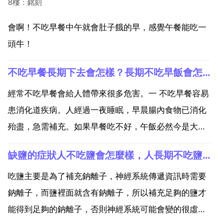
8樓：銘刻
會啊！不吃早餐中午就會肚子餓的早，感覺午餐能吃一
頭牛！
不吃早餐長期下去會怎樣？長期不吃早飯會怎麼樣？
經常不吃早餐會給人體帶來很多危害。一 不吃早餐容易
患消化道疾病。人經過一夜睡眠，早晨腸內食物已消化
殆盡，急需補充。如果早餐吃不好，午飯必然今是大
增，造成胃腸道負擔過重，導致胃潰瘍 胃炎 消化不良
缺鹽的症狀人不吃鹽會怎麼樣，人長期不吃鹽會怎麼樣？
等疾病。二 不吃早餐會降低大腦功能，影響大腦發育。
飢餓時血糖降低，會使大腦出現障礙，產生頭暈 注意力
吃鹽主要是為了補充鈉離子，神經系統傳遞資訊時需要
不集中...
鈉離子，而鹽裡面就含有鈉離子，所以補充足夠的鹽才
能得到足夠的鈉離子，否則神經系統可能會變的很虛