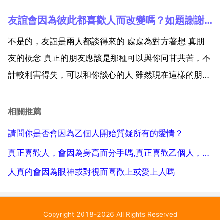
弱。人不吃鹽不行，吃鹽過少也會造成體內的含鈉量過
友誼會因為彼此都喜歡人而改變嗎？如題謝謝了
低，發生食慾不振，四肢無力，眩暈等現象 人不吃鹽會
怎麼樣？人不吃鹽，會出現血壓下降，心率加快，四肢
不是的，友誼是兩人都談得來的 處處為對方著想 真朋
發冷等症狀，...
友的概念 真正的朋友應該是那種可以與你同甘共苦，不
計較利害得失，可以和你談心的人 雖然現在這樣的朋友
很少，但只要自己用心去做，應該會交到這樣的朋友
的。真正的朋友是打不散的 朋友是傷心最想見的人，是
相關推薦
打擾時不用說對不起的人 是幫助時不用說謝謝的人 是
請問你是否會因為乙個人開始質疑所有的愛情？
步步...
真正喜歡人，會因為身高而分手嗎,真正喜歡乙個人，會因為身高而分手嗎
人真的會因為眼神或對視而喜歡上或愛上人嗎
Copyright 2018-2026 All Rights Reserved