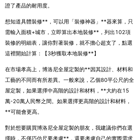
證了產品的耐用度。
想知道具體裝修**，可以用「裝修神器」**器來算，只
需輸入面積+城市，立即算出本地裝修**，列出102項
裝修的明細表，讓你對著裝修，就不擔心超支了，點選
這裡開始計算：【3秒獲取本地裝修**】
在市場孝高上，博洛尼全屋定製的**因其設計、材料和
工藝的不同而有所差異。一般來說，乙個80平公尺的全
屋定製，如果選擇中高階的設計和材料，**大約在15
萬-20萬人民幣之間。如果選擇更高階的設計和材料，
**可能會更高。
對於想要購買博洛尼全屋定製的朋友，我建議你們在選
擇時，不僅巧仿尺要考慮**，還要考慮自己的實際需求