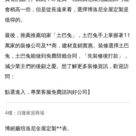
會稍高一些，但是從長遠來看，選擇博洛尼全屋定製是
值得的。
最後，推薦推薦咱家「土巴兔」，土巴兔手上掌握著11
萬家的裝修公司及**商，建材直銷實惠。裝修選擇土巴
兔，土巴兔能做到免費陪籤合同，「先裝修後打款」，
減少業主們的後顧之憂。想了解更多裝修資訊，歡迎訪
問：
點選進入，專業客服免費諮詢好公司】
4樓：日隆家居商場
博絕廳培洛尼全屋定製**表。