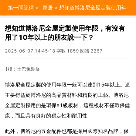
第一問答網
>
家居
> 想知道博洛尼全屋定製使用年
限，有沒有用了10年以上的朋友說一下？
想知道博洛尼全屋定製使用年限，有沒有
用了10年以上的朋友說一下？
2025-06-07 14:45:18 字數 1859 閱讀 2267
1樓：土巴兔裝修
博洛尼全屋定製的使用年限一般可以達到15年以上。這
主要得益於博洛尼的高品質材料和精良的工藝。博洛尼
全屋定製採用的是環保e1級板材，這種板材不僅環保健
康，而且具有良好的穩定性和耐用性。
此外，博洛尼的五金配件也都是採用國際知名品牌，保