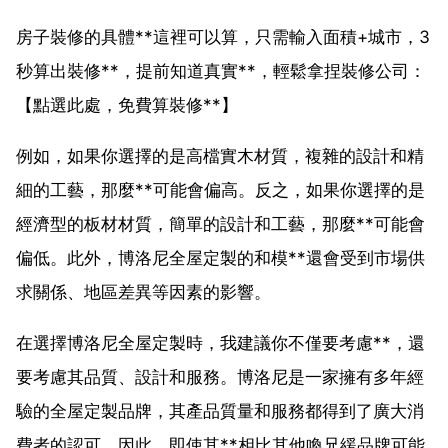
房子裝修的具體**這裡可以算，只需輸入面積+城市，3
秒算出裝修**，提前知道真實**，輕鬆拿捏裝修公司：
【點選此處，免費算裝修**】
例如，如果你選擇的是高檔實木材質，複雜的設計和精
細的工藝，那麼**可能會偏高。反之，如果你選擇的是
經濟型的板材材質，簡單的設計和工藝，那麼**可能會
偏低。此外，博洛尼全屋定製的和模**還會受到市場供
求關係、地區差異等因素的影響。
在選擇博洛尼全屋定製時，我建議你不僅要考慮**，還
要考慮其品質、設計和服務。博洛尼是一家擁有多年經
驗的全屋定製品牌，其產品質量和服務都得到了廣大消
費者的認可。因此，即使其**相比其他喚兄緩品牌可能