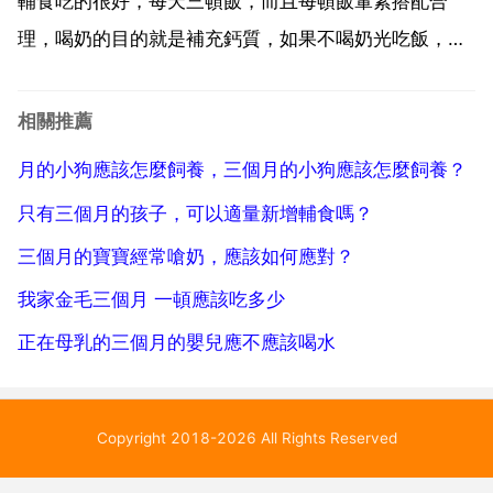
輔食吃的很好，每天三頓飯，而且每頓飯葷素搭配合
理，喝奶的目的就是補充鈣質，如果不喝奶光吃飯，可
以在輔食中新增含鈣高的食物，比如蝦皮等，也可以適
當曬太陽補充維生素d，或是適量補充乳鈣或碳酸鈣來
相關推薦
補充所需的鈣。沒有特別大的關係的，孩子已經一歲三
月的小狗應該怎麼飼養，三個月的小狗應該怎麼飼養？
個月了，如果非常排...
只有三個月的孩子，可以適量新增輔食嗎？
三個月的寶寶經常嗆奶，應該如何應對？
我家金毛三個月 一頓應該吃多少
正在母乳的三個月的嬰兒應不應該喝水
Copyright 2018-2026 All Rights Reserved