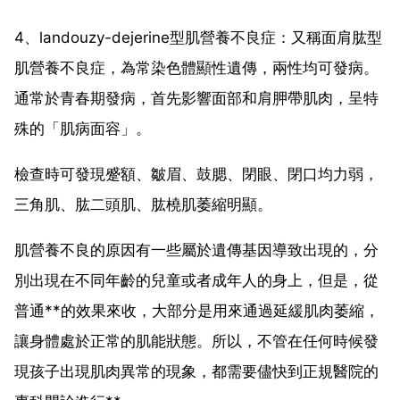
4、landouzy-dejerine型肌營養不良症：又稱面肩肱型
肌營養不良症，為常染色體顯性遺傳，兩性均可發病。
通常於青春期發病，首先影響面部和肩胛帶肌肉，呈特
殊的「肌病面容」。
檢查時可發現蹙額、皺眉、鼓腮、閉眼、閉口均力弱，
三角肌、肱二頭肌、肱橈肌萎縮明顯。
肌營養不良的原因有一些屬於遺傳基因導致出現的，分
別出現在不同年齡的兒童或者成年人的身上，但是，從
普通**的效果來收，大部分是用來通過延緩肌肉萎縮，
讓身體處於正常的肌能狀態。所以，不管在任何時候發
現孩子出現肌肉異常的現象，都需要儘快到正規醫院的