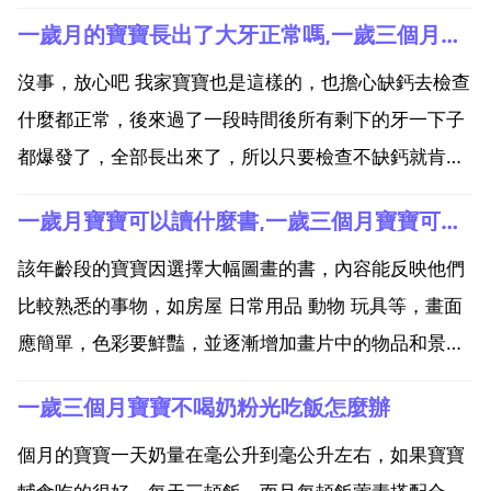
一歲月的寶寶長出了大牙正常嗎,一歲三個月的寶寶長出了大牙正常嗎
沒事，放心吧 我家寶寶也是這樣的，也擔心缺鈣去檢查
什麼都正常，後來過了一段時間後所有剩下的牙一下子
都爆發了，全部長出來了，所以只要檢查不缺鈣就肯定
沒事，就等著讓它們慢慢長吧 五歲寶寶長大牙正常嗎
一歲月寶寶可以讀什麼書,一歲三個月寶寶可以讀什麼書
正常。寶寶長牙的正確順序 6 8個月 下齒槽 長出兩顆中
間的門牙，跟著上齒槽又長出兩顆門牙。8 12個月...
該年齡段的寶寶因選擇大幅圖畫的書，內容能反映他們
比較熟悉的事物，如房屋 日常用品 動物 玩具等，畫面
應簡單，色彩要鮮豔，並逐漸增加畫片中的物品和景
色，如樹 花 認識水果 數數 念三字經等等，如果沒有興
一歲三個月寶寶不喝奶粉光吃飯怎麼辦
趣學習就可以看看繪本，講講故事。順其自然，要每天
堅持。可以給一歲左右的寶寶看 讀哪些書？小金copy...
個月的寶寶一天奶量在毫公升到毫公升左右，如果寶寶