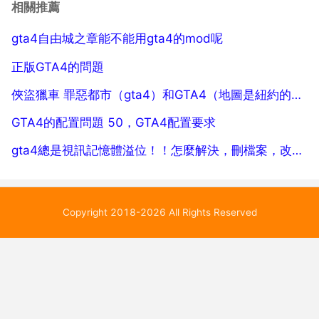
磁碟剩餘空間。顯示卡 256m視訊記憶體...
相關推薦
gta4自由城之章能不能用gta4的mod呢
正版GTA4的問題
俠盜獵車 罪惡都市（gta4）和GTA4（地圖是紐約的，畫面效果超好）有什麼不同
GTA4的配置問題 50，GTA4配置要求
gta4總是視訊記憶體溢位！！怎麼解決，刪檔案，改登錄檔我都試過了
Copyright 2018-2026 All Rights Reserved