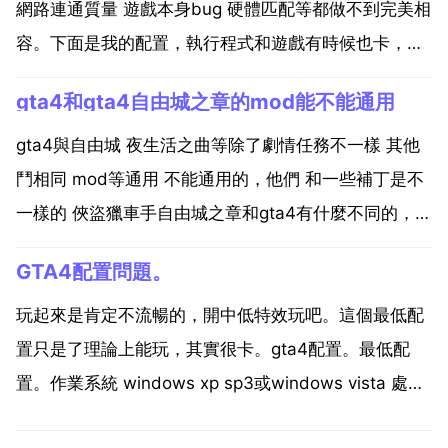
網路連通質量 遊戲本身bug 硬體匹配等都做不到完美相
容。下面是我的配置，執行程式和遊戲有時候也卡，但
時間很短。應該是硬碟呢速度跟不上。gta4配置與執行
gta4和gta4自由城之章的mod能不能通用
問題?估計補丁效果不會提公升太明顯，你可以試試打
補丁，低配首選。留下qq郵箱，我發給你，終極優化
gta4與自由城 夜生活之曲等除了劇情任務不一樣 其他
補...
鬥相同 mod等通用 不能通用的，他們 和一些補丁是不
一樣的 俠盜獵車手自由城之章和gta4有什麼不同的，
mod可以通用嗎，有，區別很大，乙個是獨立的版本，
GTA4配置問題。
另乙個是gta3的翻版，地圖不變，畫質和遊戲內容提公
升，而且這兩個版本的畫質是根本不能比的...
玩起來是肯定不流暢的，開中低特效玩吧。這個最低配
置只是了理論上能玩，其實很卡。gta4配置。最低配
置。作業系統 windows xp sp3或windows vista 處理
器 intel core 2 duo 或amd athlon64 x2 記憶體 16g