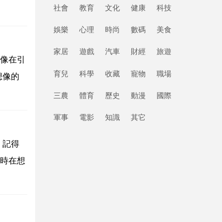
社會
教育
文化
健康
科技
娛樂
心理
時尚
數碼
美食
家居
遊戲
汽車
財經
旅遊
像在引
育兒
科學
收藏
寵物
職場
想像的
三農
體育
歷史
動漫
國際
軍事
電影
知識
其它
。記得
時在想