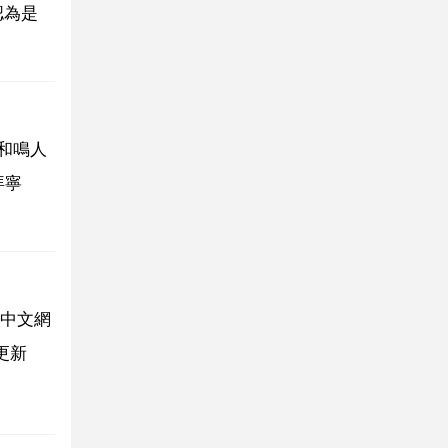
認為是
和鳴人
拜寧
中文網
更新