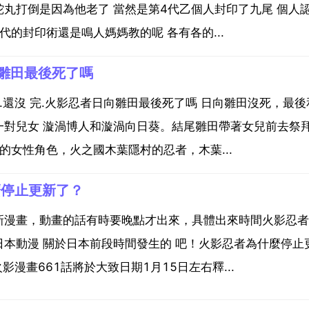
丸打倒是因為他老了 當然是第4代乙個人封印了九尾 個人
代的封印術還是鳴人媽媽教的呢 各有各的...
雛田最後死了嗎
.還沒 完.火影忍者日向雛田最後死了嗎 日向雛田沒死，最後
一對兒女 漩渦博人和漩渦向日葵。結尾雛田帶著女兒前去祭
的女性角色，火之國木葉隱村的忍者，木葉...
麼停止更新了？
新漫畫，動畫的話有時要晚點才出來，具體出來時間火影忍者
本動漫 關於日本前段時間發生的 吧！火影忍者為什麼停止
漫畫661話將於大致日期1月15日左右釋...