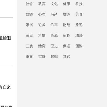
社會
教育
文化
健康
科技
娛樂
心理
時尚
數碼
美食
家居
遊戲
汽車
財經
旅遊
育兒
科學
收藏
寵物
職場
道輪迴
三農
體育
歷史
動漫
國際
軍事
電影
知識
其它
有自來