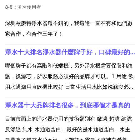
8樓：匿名使用者
深圳歐麥特淨水器還不錯的，我這邊一直在有和他們廠
家合作，有合作三年了！
淨水十大排名淨水器什麼牌子好，口碑最好的淨水器排名是什麼
哪個牌子都有高階和低端機，另外淨水機需要保養和維
護，換濾芯，所以服務必須好的品牌才可以。1 用途 飲
用水過濾用直飲機比較好 日常生活用水比如洗滌沒必要
細過濾。2 當地水質 城鄉自來水中含氯 有機物含量較
淨水器十大品牌排名很多，到底哪個才是真的
多，異色異味較重，可選用活性炭載量較多的家用淨水
器 水質長期較混濁的自來水淨化時，應選購精密陶瓷
目前市面上的淨水器使用的技術類別有 微濾 超濾 納濾
濾...
反滲透 純水 水通道蛋白，最好的是水通道蛋白，水主
要是為了補充水分而已，人體並不需要水來補充營養，