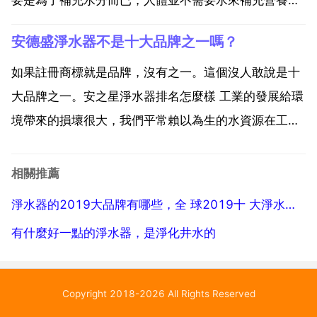
所以水越乾淨越好，選擇淨水器的時候，不管哪個牌
安德盛淨水器不是十大品牌之一嗎？
子，最先要了解的三個內容就是要先問他這款是什麼類
別的機器，目前市面上一般品牌最好的是反滲透 純水
如果註冊商標就是品牌，沒有之一。這個沒人敢說是十
因為...
大品牌之一。安之星淨水器排名怎麼樣 工業的發展給環
境帶來的損壞很大，我們平常賴以為生的水資源在工業
不斷發展下也造成了汙染，日常飲用水中很多都存在著
汙染的問題。隨著科學技術的不斷發展，科學家們研發
相關推薦
了淨水器，它能夠對水源進行深層次的過濾，將水中各
淨水器的2019大品牌有哪些，全 球2019十 大淨水器品牌都有哪些？
種有害雜質...
有什麼好一點的淨水器，是淨化井水的
Copyright 2018-2026 All Rights Reserved