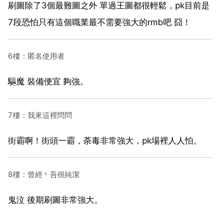
刷圖除了3個最難圖之外 單過王圖都很輕鬆，pk目前是
7段恐怕只有這個職業最不需要強大的rmb吧 囧！
6樓：匿名使用者
驅魔 裝備便宜 夠強。
7樓：我來這裡問問
街霸啊！街頭一霸，荼毒非常強大，pk場裡人人怕。
8樓：曾經丶吾很純潔
鬼泣 後期刷圖非常強大。