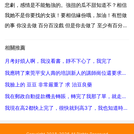
離很是問題,沒在一起.還有一種是釣你當備胎,我姐妹...
悲劇，感情是不能勉強的。強扭的瓜不甜知道不？相信
我她不是你要找的女孩！要相信緣份哦，加油！有想做
的事 你沒去做 百分百沒戲 但是你去做了 至少有百分之
五十的機會 還有自己的心態 他不答應是她的損失 而不
是你的 懂？不一定，看以後幾天她對你的態度吧。我也
相關推薦
杯具，就在昨天和男生告白杯具 也是打 的，握手 ...
月考好煩人啊，我沒看書，靜不下心了，我完了
我應聘了東莞平安人壽的培訓新人的講師崗位還要求本科，人力
我臉上的 豆豆 非常嚴重了 求 治豆良藥
我在郵政自動提款機去轉賬，轉完了我那了單，就走了，卡忘了拿了，這錢別別人取走了，有兩萬報警能拿回嗎
我現在高2都快上完了，很快就到高3了，我也知道時間的緊迫，可我就是振作不起來。怎麼辦啊
Copyright 2018-2026 All Rights Reserved