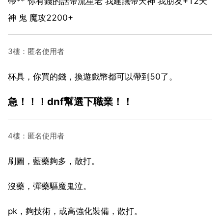
帶** 你有錢的話帶流星老 我建議帶天神 我朋友+12天
神 鬼 魔攻2200+
3樓：匿名使用者
杯具，你買的錢，換遊戲幣都可以帶到50了。
急！！！dnf幫選下職業！！
4樓：匿名使用者
刷圖，藍藥夠多，散打。
沒藥，彈藥驅魔鬼泣。
pk，夠技術，或高強化裝備，散打。