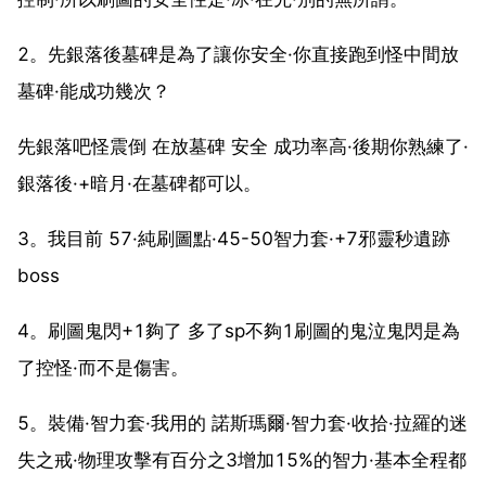
2。先銀落後墓碑是為了讓你安全·你直接跑到怪中間放
墓碑·能成功幾次？
先銀落吧怪震倒 在放墓碑 安全 成功率高·後期你熟練了·
銀落後·+暗月·在墓碑都可以。
3。我目前 57·純刷圖點·45-50智力套·+7邪靈秒遺跡
boss
4。刷圖鬼閃+1夠了 多了sp不夠1刷圖的鬼泣鬼閃是為
了控怪·而不是傷害。
5。裝備·智力套·我用的 諾斯瑪爾·智力套·收拾·拉羅的迷
失之戒·物理攻擊有百分之3增加15%的智力·基本全程都