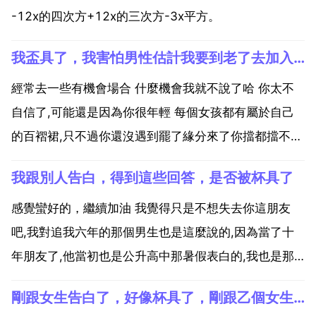
-12x的四次方+12x的三次方-3x平方。
我盃具了，我害怕男性估計我要到老了去加入相親隊伍了
經常去一些有機會場合 什麼機會我就不說了哈 你太不
自信了,可能還是因為你很年輕 每個女孩都有屬於自己
的百褶裙,只不過你還沒遇到罷了緣分來了你擋都擋不住
不用亂想 聽我一句話,好好做自己,開開心心每一天,順其
我跟別人告白，得到這些回答，是否被杯具了
自然 我叫麥兜啊，你和她乙個樣啊 青春期的男女都是
這樣的 多接觸周圍的一切 慢慢一切會好的 有...
感覺蠻好的，繼續加油 我覺得只是不想失去你這朋友
吧,我對追我六年的那個男生也是這麼說的,因為當了十
年朋友了,他當初也是公升高中那暑假表白的,我也是那
麼說的,後來我們是兩個學校的,而且我們都是住宿半個
剛跟女生告白了，好像杯具了，剛跟乙個女生告白了，好像杯具了？
月放一次的,我那學校也很嚴,不讓帶手機,後來也的確距