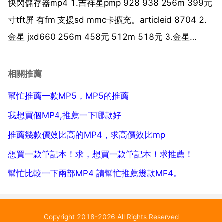
的 我覺得最好就買那種可以觸屏，可以按鍵的 io...
快閃儲存器mp4 1.吉祥星pmp 928 938 256m 399元
寸tft屏 有fm 支援sd mmc卡擴充。articleid 8704 2.
金星 jxd660 256m 458元 512m 518元 3.金星
jxd681 512m 649 英吋26萬色tft顯示屏 帶130萬畫
素攝像頭。...
相關推薦
幫忙推薦一款MP5，MP5的推薦
我想買個MP4,推薦一下哪款好
推薦幾款價效比高的MP4，求高價效比mp
想買一款筆記本！求，想買一款筆記本！求推薦！
幫忙比較一下兩部MP4 請幫忙推薦幾款MP4。
Copyright 2018-2026 All Rights Reserved