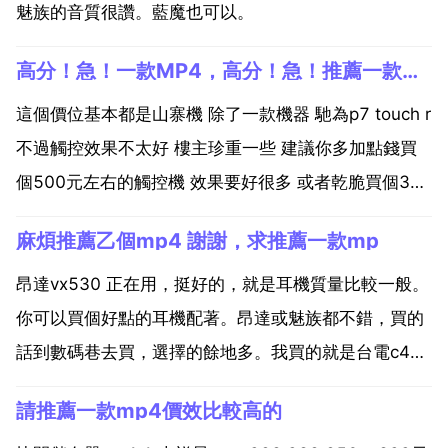
魅族的音質很讚。藍魔也可以。
高分！急！一款MP4，高分！急！推薦一款MP
這個價位基本都是山寨機 除了一款機器 馳為p7 touch r
不過觸控效果不太好 樓主珍重一些 建議你多加點錢買
個500元左右的觸控機 效果要好很多 或者乾脆買個3寸
觸控機 比如原道g21 藍魔rm990 主要看電子書的話 你
麻煩推薦乙個mp4 謝謝，求推薦一款mp
最好買乙個觸控螢幕的oppo 的大屏mp4 不過 可能貴了
你要是想買觸...
昂達vx530 正在用，挺好的，就是耳機質量比較一般。
你可以買個好點的耳機配著。昂達或魅族都不錯，買的
話到數碼巷去買，選擇的餘地多。我買的就是台電c430
這款 按鍵不是很靈的，但是還能用啦，清晰，音質的話
請推薦一款mp4價效比較高的
外放音質不行，但是總的來說台電的價效比還是比較高