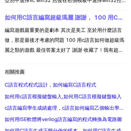
型別中選擇vc win32 然後在右側模板中選擇win32控
制台應用程式，再在下面輸入乙個名稱 專案名稱，不用
如何用C語言編寫超級瑪麗 謝謝， 100 用C語言如何做超級瑪麗之類的遊戲
帶.c 選擇儲存位置後確定,彈出個對話方塊，不管它，下
一...
編寫遊戲最重要的是劇本 其次是美工 至於用什麼語言
做，那是最後才考慮的問題 100 用c語言如何做超級瑪
麗之類的遊戲 最佳答案太好了 謝謝 收藏了！我有超級
瑪麗的源 需要的話可以hi我。推薦一本書 設計 高質量c
程式設計 林銳寫的 看來你是初學者。影象 其實就是乙
相關推薦
個乙個的點。你學過陣列 別告訴不知...
C語言程式程式設計，如何編寫C語言程式
如何用c語言模擬鍵盤輸入,如何用C語言模擬鍵盤輸入
c語言編寫學生成績處理，c語言如何編寫乙個輸出學生成績等級的程式？
如何用ISE軟體將verilog語言編寫的程式轉換為電路圖
如何用C語言生成正態分佈的樣本，如何用C語言生成乙個正態分佈的樣本