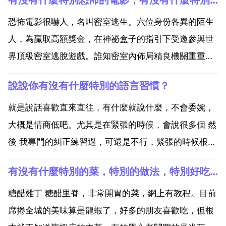
恐怖電影很嚇人，名叫密室逃生。六位身份各異的陌生
人，為贏取高額獎金，在神祕盒子的指引下受邀參與世
界頂級密室逃脫遊戲。誰知密室內佈局精良機關重重，
陷阱遍佈殺機暗藏。是刺激遊戲，還是博命賭局。誰在
說說你有沒有什麼特別的語言習慣？
背後操控這一切。誰能夠成功破解謎局，逃出生天。六
名主人公在接到一封密室逃生遊戲的邀請函之後，都不
就是說話喜歡直來直往，有什麼就說什麼，不會委婉，
約而同地選擇...
大概是情商低吧。尤其是在緊張的時候，會說很多個 然
後 我專門的糾正練習過，可還是不行，緊張的時候根本
不受大腦控制。我只要一有不順心的，或者不開心的時
有沒有什麼特別的菜，特別的做法，特別好吃的，建議一下
候，就會說 哎吆喂 一開始是跟張藝興學的，後來就養
成習慣了。我很喜歡講冷笑話，和別人聊天就會開始講
糖醋雞丁 糖醋里脊，非常開胃的菜，網上有教程。目前
給他們...
席捲全城的美味算是龍蝦了，好多的朋友喜歡吃，但根