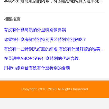
本就不知道龍蝦店的內幕，有的黑心老闆買的是半死不
活的龍蝦，那樣的龍蝦進價比較便宜，而且進回來用水
漂一漂就被廚師弄上桌了，因為我在龍蝦店幹過，所以
相關推薦
不想詳談，如果你喜歡吃龍蝦的話，最好是自己上菜場
有沒有什麼鳥類的外型特別像喜鵲
買點回來自...
你覺得什麼海鮮特別特別腥又特別特別好吃？
有沒有一些特別又好聽的網名,有沒有什麼好聽的唯美又特別的女生網名
在英語中ABC有沒有什麼特別的代表含義
用餐巾紙寫信有沒有什麼特別的含義
Copyright 2018-2026 All Rights Reserved