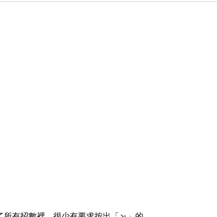
了所有招數裡，很少有要求按出「↘」的