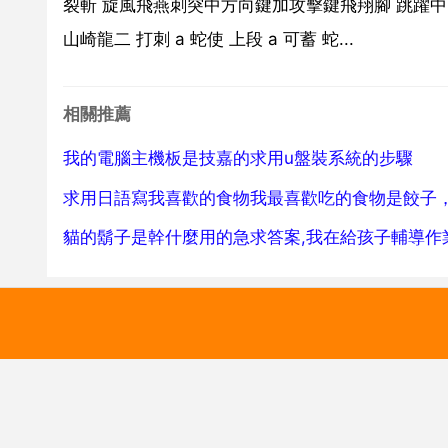
裂斬 旋風飛燕刺突中方向鍵加攻擊鍵飛翔腳 跳躍中 b或
山崎龍二 打刺 a 蛇使 上段 a 可蓄 蛇...
相關推薦
我的電腦主機板是技嘉的求用u盤裝系統的步驟
求用日語寫我喜歡的食物我最喜歡吃的食物是餃子
貓的鬍子是幹什麼用的急求答案,我在給孩子輔導作