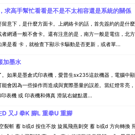
，求高手幫忙看看是不是不太相容還是系統的關係
要留意下，是什麼方面卡。上網絡卡的話，首先簽約的是什麼
或者網通一般不會卡。還有注意的是，南方一般是電信，北方
是看 卡，就檢查下顯示卡驅動是否更新，或者單...
樣加墨水
。如果是墨倉式印表機，愛普生sx235這款機器，電腦中
可能會因為一些操作而造成與實際墨量的誤差。當紅燈常亮，
表機 或 印表機和傳真 滑鼠右鍵點選...
 又J 拳K 腳L 重拳U 重腳
翔空裂斬 蓄 b或d 按住不放 旋風飛燕刺突 蓄 b或d 方向轉換 