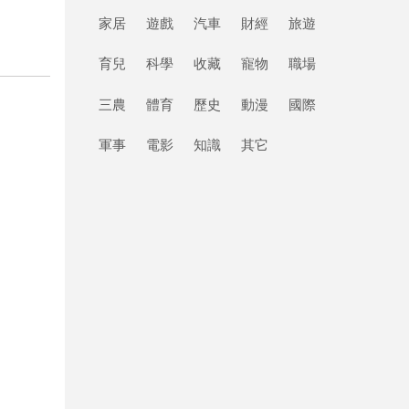
家居
遊戲
汽車
財經
旅遊
育兒
科學
收藏
寵物
職場
三農
體育
歷史
動漫
國際
軍事
電影
知識
其它