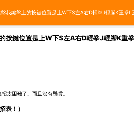
鍵盤我鍵盤上的按鍵位置是上W下S左A右D輕拳J輕腳K重拳L
的按鍵位置是上W下S左A右D輕拳J輕腳K重拳
連招太困難了。而且沒有懸賞。
出招表！）