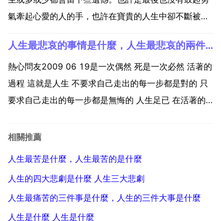
氣牽起心愛的人的手，也許在寶貴的人生中卻不斷被一
些無謂的人意見所左右，又或許拋棄了人生中最珍貴的
人生最悲哀的事情是什麼，人生最悲哀的兩件事是什麼？
人。初三時沒好好學習，但又沒談戀愛。這就是我的憾
事吧感覺我初三好像是沒過一樣，時間全浪費了，不是
熱心問友2009 06 19是一次偶然 死是一次必然 活著的
學習的料，但...
過程 這就是人生 不要求自己走出的每一步都是對的 只
要求自己走出的每一步都是無悔的 人生足已 在活著的
時候要找到自己存在的價值 讓自己過的充實一點 既然
來到這個世界走一回，就好好的活上他一回 活著一定要
相關推薦
屬於自己的 目標 和 夢想 給自己的人...
人生最苦是什麼，人生最苦的是什麼
人生的四大悲劇是什麼 人生三大悲劇
人生最痛苦的三件事是什麼，人生的三件大事是什麼
人生是什麼 人生是什麼