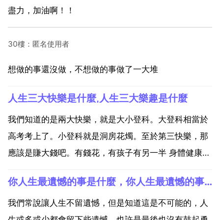
盡力，加油啊！！
30樓：匿名使用者
想做的事還沒做，不想做的事做了一大堆
人生三大快樂是什麼,人生三大樂趣是什麼
我們知道的是兩大快樂，就是大小登科。大登科相當於
高考考上了。小登科就是洞房花燭。至於第三快樂，那
應該是賺大錢吧。有錢花，有孩子有另一半 身體健康
人際交往 精神享受 人生三大樂趣是什麼?人生三大喜事
你人生最遺憾的事是什麼，你人生最遺憾的事是什麼？
他鄉遇故知 金榜題名時 洞房花燭夜。人生的三大情感
友情，愛情，親情 人生的三大目的 健康 快樂 成...
我們常說讓人生不留遺憾，但是知道這是不可能的，人
生或多或少都會留下些遺憾。也許是最後也沒有鼓起勇