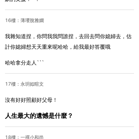
16樓：薄瓔脫雅嫻
我雜知道捏，你問我我問誰捏，去回去問你媳婦去，估
計你媳婦想天天重來呢哈哈，給我最好答覆哦
哈哈拿分走人```
17樓：永玥姒暄文
沒有好好照顧好父母！
人生最大的遺憾是什麼？
18樓：一禪小和尚