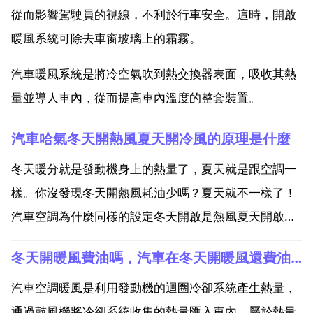
從而影響駕駛員的視線，不利於行車安全。這時，開啟
暖風系統可除去車窗玻璃上的霜霧。
汽車暖風系統是將冷空氣吹到熱交換器表面，吸收其熱
量並導人車內，從而提高車內溫度的整套裝置。
汽車哈氣冬天開熱風夏天開冷風的原理是什麼
冬天暖分就是發動機身上的熱量了，夏天就是跟空調一
樣。你沒發現冬天開熱風耗油少嗎？夏天就不一樣了！
汽車空調為什麼同樣的設定冬天開啟是熱風夏天開啟是
冷風 如果你空調始終開25度，夏天周圍空氣高於25
冬天開暖風費油嗎，汽車在冬天開暖風還費油嗎？
度，例如夏天35度，那麼你熟悉了35度的溫度，遇到
25度空氣便會覺得它是冷風。同樣的道理，冬天天氣
汽車空調暖風是利用發動機的迴圈冷卻系統產生熱量，
10度，...
通過鼓風機將冷卻系統收集的熱量匯入車內，屬於熱量