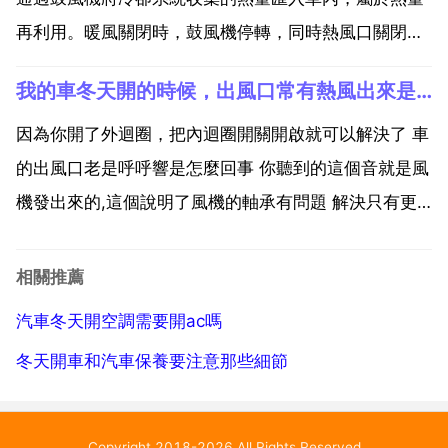
再利用。暖風關閉時，鼓風機停轉，同時熱風口關閉，
這些熱量就會被排到車外。整個過程不需要發動機額外
我的車冬天開的時候，出風口常有熱風出來是怎麼回事
提供動力，幾乎不會增長油耗。汽車空調製冷時，需要
壓縮機做功，而壓縮機工作的動力恰恰是由發動機提供
因為你開了外迴圈，把內迴圈開關開啟就可以解決了 車
的，這樣一來...
的出風口老是呼呼響是怎麼回事 你聽到的這個音就是風
機發出來的,這個說明了風機的軸承有問題 解決只有更
換鼓風機 你好，對於這種情況來說，你需要看一下鼓風
機有沒有開啟，如果鼓風機沒有開啟的話，建議你選擇
相關推薦
到內迴圈。這個檢查下是否開的鼓風機，或者開啟了外
汽車冬天開空調需要開ac嗎
迴圈...
冬天開車和汽車保養要注意那些細節
Copyright 2018-2026 All Rights Reserved