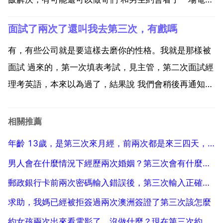
後發現他沒有了之前聊天的慾望，說明什麼？40 男生
面試了兩次了還叫我去第三次，有戲嗎
有時候和女生的想法完全是南轅北轍，所以，不要想太
多，他可能1 還在回味電影，2 累了，3 暫時不想說
有，有些公司就是要這樣去磨你的性格。我就是那樣被
話，...
面試 過來的，第一次填表考試，見主管，第二次面試經
理考英語，本來以為過了，結果說 我們會稍後再通知你
的 暗示著還要再來一次，第三次過了，跟我一起的那位
面試的人說 神經病，山長水遠叫我過來面試，而且還不
相關推薦
是一次過！再叫我過來我就不來了！我那時也沒抱怨什
年齡 13歲，是第三次來月經，前兩次都是來三四天，這一次卻來
麼...
男人會在什麼情況下經歷兩次婚姻？第三次會有什麼樣的心態再次結婚
郵政銀行卡前兩次密碼輸入錯誤後，第三次輸入正確，那以後再取錢時是否仍然擁有三次機會，還是說只剩一次
求助，我媽已經被拒簽過兩次澳洲簽證了第三次該怎麼
約女孩兩次出來看電影了，沒做什麼？現在第三次約女孩了，她又答應出來跟我看電影了。我想牽手，我不知道