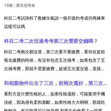
19樓：匿名使用者
科目二考試掛科了教練生氣說一個月後約考成功再練車
這樣可以嗎
科目二考二次沒過考考第三次需要交錢嗎？
科目二考兩次都沒過，第三次要不要繳費，看你在駕校
報名繳費的時候，有沒有包含五次補考，如果包含了五
次補考費，那就不需要繳費，超過五次還沒過，直接重
新繳從頭再來了。駕駛證考試，不論是科目幾只要補考
和相親物件出去了三次，前兩次還好，第三次去看電影。回來後沒有
都會收取補考費的，具體是個人繳納，還是駕校繳納，
這個就需要根據駕校的具體規定了。這個沒有統一規定
看對方是什麼性格的人，如果性格溫順，可能要用手機
的。第三十七...
決絕，因為很有柔和寡斷，如果性格大大咧咧，那就吃
飯解決，有可能還可以做哥們 和男生約會看了一場電影