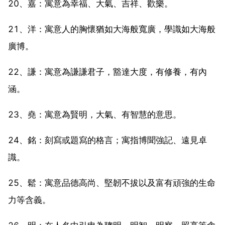
20、嘉：寓意為幸福、大氣、吉祥、歡樂。
21、洋：寓意人的胸懷猶如大海般寬廣，學識如大海般
廣博。
22、謙：寓意為謙謙君子，豁達大度，有修養，有內
涵。
23、堯：寓意為賢明，大氣、有智慧的意思。
24、銘：刻寫或題寫的格言；寓指博聞強記、遠見卓
識。
25、鬆：寓意品德高尚、堅韌不拔以及富有頑強的生命
力等含義。