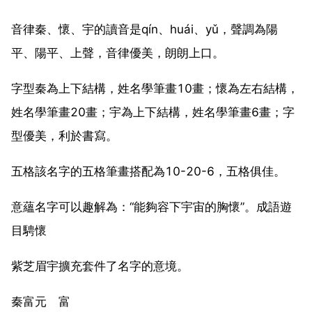
音律秦、懷、宇的讀音是qín、huái、yǔ，聲調為陽
平、陽平、上聲，音律優美，朗朗上口。
字型秦為上下結構，姓名學筆畫10畫；懷為左右結構，
姓名學筆畫20畫；宇為上下結構，姓名學筆畫6畫；字
型優美，利於書寫。
五格該名字的五格筆畫搭配為10-20-6，五格俱佳。
意蘊名字可以趣解為：“能夠容下宇宙的胸懷”。成語遊
目騁懷
紫芝眉宇擴充套件了名字的意境。
秦富元 富