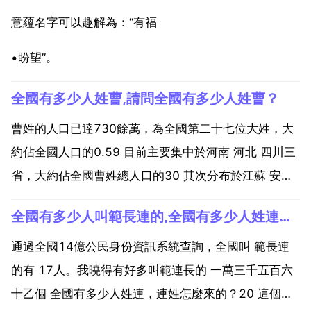
意蘊名字可以趣解為：“有福
•盼望”。
全國有多少人姓曹,請問全國有多少人姓曹？
曹姓的人口已達730餘萬，為全國第二十七位大姓，大
約佔全國人口的0.59 目前主要集中於河南 河北 四川三
省，大約佔全國曹姓總人口的30 其次分布於江蘇 安徽
山東 湖北 湖南，五省的曹姓又集中了31 河南為曹姓第
全國有多少人叫範長連的,全國有多少人姓連，連姓怎麼來的？
一大省，大約佔全國曹姓總人口的10 760萬啊，好像
是這樣吧，760餘萬，記不清楚，好...
通過全國14億公民身份資訊系統查詢，全國叫 範長連
的有 17人。我曉得有好多叫範連長的 一萬三千五百六
十乙個 全國有多少人姓連，連姓怎麼來的？20 這個姓