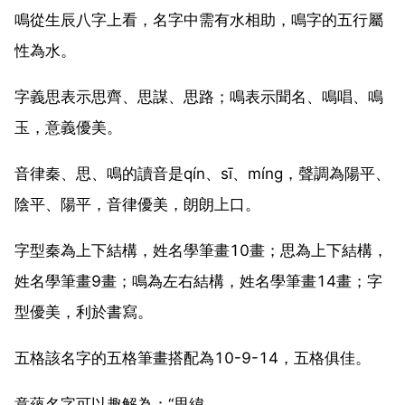
鳴從生辰八字上看，名字中需有水相助，鳴字的五行屬
性為水。
字義思表示思齊、思謀、思路；鳴表示聞名、鳴唱、鳴
玉，意義優美。
音律秦、思、鳴的讀音是qín、sī、míng，聲調為陽平、
陰平、陽平，音律優美，朗朗上口。
字型秦為上下結構，姓名學筆畫10畫；思為上下結構，
姓名學筆畫9畫；鳴為左右結構，姓名學筆畫14畫；字
型優美，利於書寫。
五格該名字的五格筆畫搭配為10-9-14，五格俱佳。
意蘊名字可以趣解為：“思緯