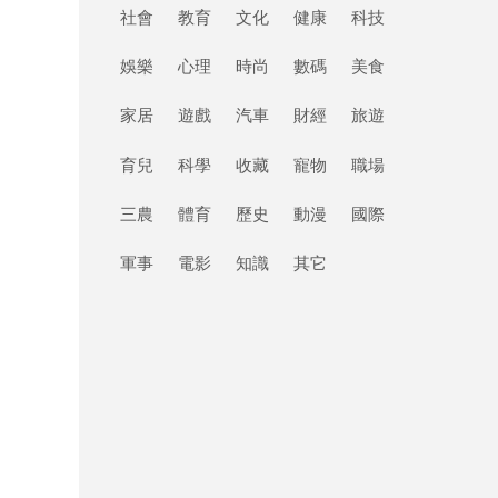
社會
教育
文化
健康
科技
娛樂
心理
時尚
數碼
美食
家居
遊戲
汽車
財經
旅遊
育兒
科學
收藏
寵物
職場
三農
體育
歷史
動漫
國際
軍事
電影
知識
其它