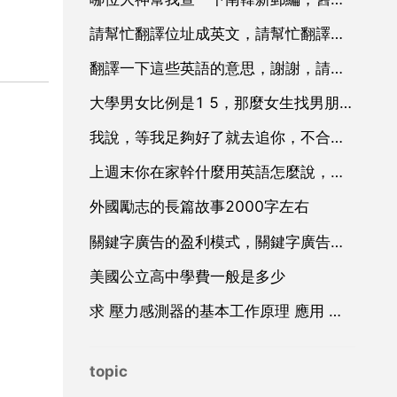
請幫忙翻譯位址成英文，請幫忙翻譯位址成英文
翻譯一下這些英語的意思，謝謝，請大家幫我翻譯一下這些英文的意思 謝謝
大學男女比例是1 5，那麼女生找男朋友會不會很難找呢
我說，等我足夠好了就去追你，不合適也要去嘗試，他說，等我遇見
上週末你在家幹什麼用英語怎麼說，你週末通常在幹什麼，用英語回答。
外國勵志的長篇故事2000字左右
關鍵字廣告的盈利模式，關鍵字廣告廣告
美國公立高中學費一般是多少
求 壓力感測器的基本工作原理 應用 和設計 方面的資料
topic