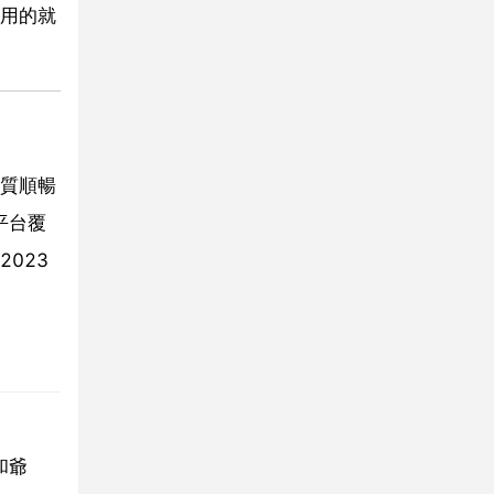
用的就
質順暢
平台覆
023
和爺