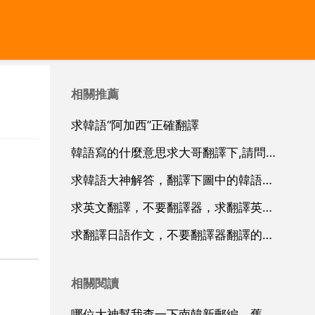
相關推薦
求韓語“阿加西”正確翻譯
韓語寫的什麼意思求大哥翻譯下,請問這些韓語寫的是什麼，請懂韓語的翻譯一下
求韓語大神解答，翻譯下圖中的韓語，萬分感謝！化妝品方面的
求英文翻譯，不要翻譯器，求翻譯英文！不要金山，有道翻譯等軟體翻譯！
求翻譯日語作文，不要翻譯器翻譯的謝謝
相關閱讀
哪位大神幫我查一下南韓新郵編，舊郵編是363887急急急