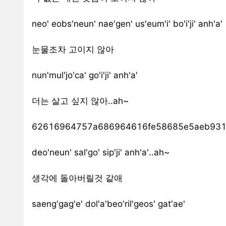
neo' eobs'neun' nae'gen' us'eum'i' bo'i'ji' anh'a'
눈물조차 고이지 않아
nun'mul'jo'ca' go'i'ji' anh'a'
더는 살고 싶지 않아..ah~
62616964757a686964616fe58685e5aeb93
deo'neun' sal'go' sip'ji' anh'a'..ah~
생각에 돌아버릴것 같애
saeng'gag'e' dol'a'beo'ril'geos' gat'ae'