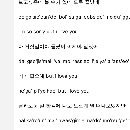
보고싶은데 볼 수가 없데 모두 끝났데
bo'go'sip'eun'de' bol' su'ga' eobs'de' mo'du' gg
i'm so sorry but i love you
다 거짓말이야 몰랐어 이제야 알았어
da' geo'jis'mal'i'ya' mol'rass'eo' i'je'ya' al'ass'eo'
네가 필요해 but i love you
ne'ga' pil'yo'hae' but i love you
날카로운 말 홧김에 나도 모르게 널 떠나보냈지만
nal'ka'ro'un' mal' hwas'gim'e' na'do' mo'reu'ge' 