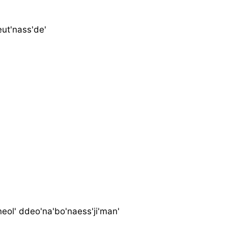
eut'nass'de'
neol' ddeo'na'bo'naess'ji'man'