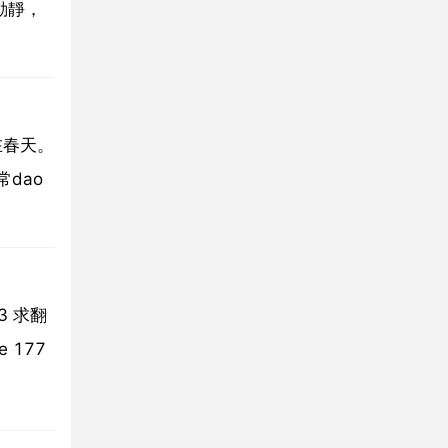
動靜，
在春天。
常dao
 求翻
e 177