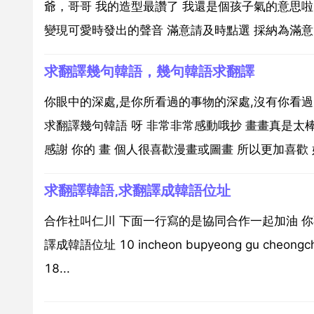
爺，哥哥 我的造型最讚了 我還是個孩子氣的意思啦
變現可愛時發出的聲音 滿意請及時點選 採納為滿意回
求翻譯幾句韓語，幾句韓語求翻譯
你眼中的深處,是你所看過的事物的深處,沒有你看
求翻譯幾句韓語 呀 非常非常感動哦抄 畫畫真是太棒了 
感謝 你的 畫 個人很喜歡漫畫或圖畫 所以更加喜歡 好
求翻譯韓語,求翻譯成韓語位址
合作社叫仁川 下面一行寫的是協同合作一起加油 你
譯成韓語位址 10 incheon bupyeong gu cheongche
18...