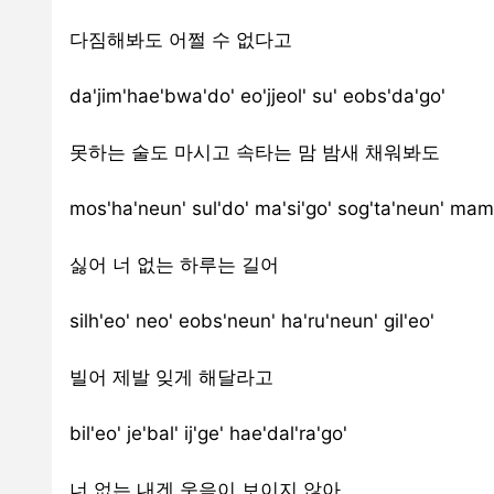
다짐해봐도 어쩔 수 없다고
da'jim'hae'bwa'do' eo'jjeol' su' eobs'da'go'
못하는 술도 마시고 속타는 맘 밤새 채워봐도
mos'ha'neun' sul'do' ma'si'go' sog'ta'neun' ma
싫어 너 없는 하루는 길어
silh'eo' neo' eobs'neun' ha'ru'neun' gil'eo'
빌어 제발 잊게 해달라고
bil'eo' je'bal' ij'ge' hae'dal'ra'go'
너 없는 내겐 웃음이 보이지 않아