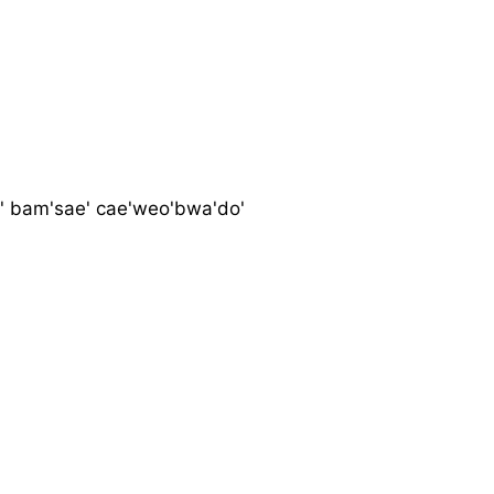
m' bam'sae' cae'weo'bwa'do'