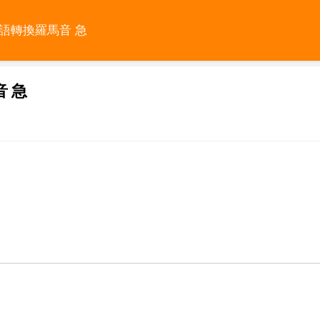
語轉換羅馬音 急
 急