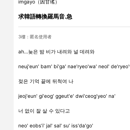
imgayo（因甘瑤）
求韓語轉換羅馬音.急
3樓：匿名使用者
ah…늦은 밤 비가 내려와 널 데려와
neuj'eun' bam' bi'ga' nae'ryeo'wa' neol' de'ryeo
젖은 기억 끝에 뒤척여 나
jeoj'eun' gi'eog' ggeut'e' dwi'ceog'yeo' na'
너 없이 잘 살 수 있다고
neo' eobs'i' jal' sal' su' iss'da'go'