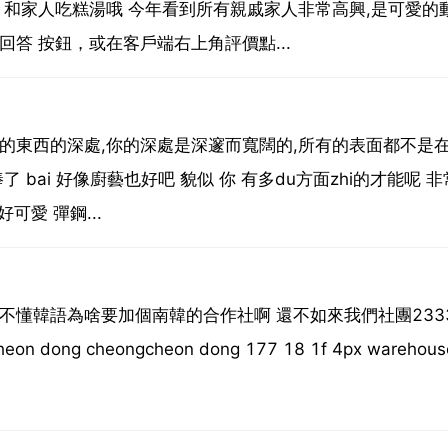
 和家人吃糕湯哦 今年看到所有親戚家人非常高興,是可愛的
答 按鈕，或在客戶端右上角評價點...
過的東西的深處,你的深處是深邃而寬闊的,所有的表面都不是
bai 好像廚藝也好吧 貌似 你 有多du方面zhi的才能呢 非
可愛 彈鋼...
不懂韓語為啥要加個南韓的合作社啊 還不如來我們社團2333
on dong cheongcheon dong 177 18 1f 4px warehous