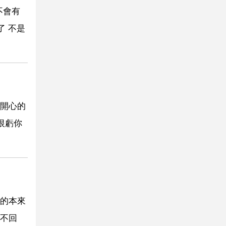
不會有
了 不是
開心的
恨虧你
的本來
不回