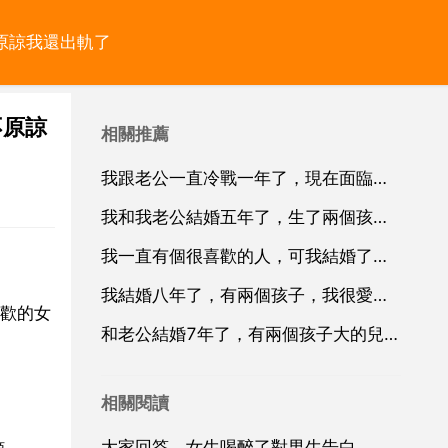
原諒我還出軌了
不原諒
相關推薦
我跟老公一直冷戰一年了，現在面臨兩個選擇，是外地，不見面，本地是本地天天見，我現在很糾結
我和我老公結婚五年了，生了兩個孩子，可他一點都不顧家，沒有給
我一直有個很喜歡的人，可我結婚了，老公對我不怎麼好，好後悔結婚那麼早，我之前也向他表白過，他說他喜
我結婚八年了，有兩個孩子，我很愛我老公，應該他也愛我把，但是他愛我的方式讓我感覺好累，就連我自己的
歡的女
和老公結婚7年了，有兩個孩子大的兒子6歲小的女兒4歲，最近一年他老是玩到夜裡很晚回家，所以經常吵架
相關閱讀
大家回答，女生喝醉了對男生告白，男生震驚的一動不動，任由女生親他抱他，第二天還問女生何時喜