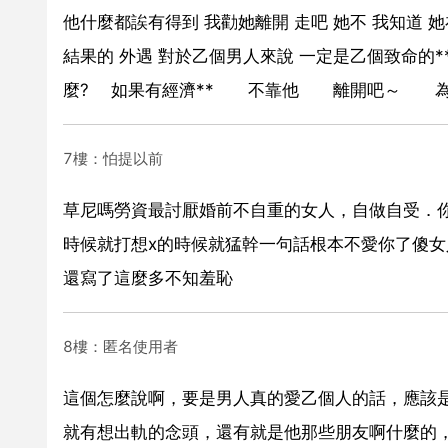
他什麼都誒有得到 我勸她離開 走吧 她不 我知道 
結果的 外遇 對於乙個男人來說 一定是乙個致命的*
麼? 如果有經濟** 不靠他 離開吧～ 為
7樓：怕提以前
草尼嗎勞資最討厭婚前不自重的女人，自做自受．
時候就打想x的時候就猛幹一句話根本不愛你了傻女
還寫了這麼多不知羞恥
8樓：匿名使用者
這個怎麼說啊，要是男人真的愛乙個人的話，應該
就有想出軌的念頭，還有就是他那些朋友啊什麼的