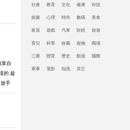
社會
教育
文化
健康
科技
娛樂
心理
時尚
數碼
美食
家居
遊戲
汽車
財經
旅遊
育兒
科學
收藏
寵物
職場
三農
體育
歷史
動漫
國際
預算自
軍事
電影
知識
其它
樣的 趁
 放手