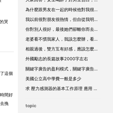
願
為什麼跟男友在一起的時候他對我很好當不見面就對我冷淡是不愛了嗎
我以前很對朋友很熱情，但自從我明白了以後我就疏遠以前的朋友
的哭
你對別人很好，最後她們卻離你而去。我們是朋友關係。這幾天老是想不開
老婆看不慣我家人，我該怎麼辦，看不慣丈母娘怎麼辦
相親過後，雙方互有好感，應該怎麼發展下次，怎麼約會，應該聊些什麼話題才能吸引到她
外國勵志的長篇故事2000字左右
關鍵字廣告的盈利模式，關鍵字廣告廣告
了這個
美國公立高中學費一般是多少
求 壓力感測器的基本工作原理 應用 和設計 方面的資料
時間好
去挽
topic