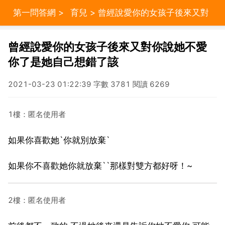
第一問答網
>
育兒
> 曾經說愛你的女孩子後來又對
你說她不愛你了是她自己想錯了該
曾經說愛你的女孩子後來又對你說她不愛
你了是她自己想錯了該
2021-03-23 01:22:39 字數 3781 閱讀 6269
1樓：匿名使用者
如果你喜歡她`你就別放棄`
如果你不喜歡她你就放棄``那樣對雙方都好呀！~
2樓：匿名使用者