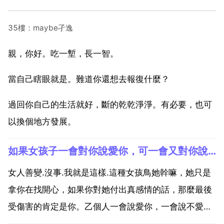
35樓：maybe孑逸
親，你好。吃一塹，長一智。
當自己瞎眼就是。難道你還想去報復什麼？
過回你自己的生活就好，斷的乾乾淨淨。有必要，也可
以換個地方發展。
如果女孩子一會對你說愛你，可一會又對你說我們不合適不愛
女人善變.沒事.我就是這樣.這種女孩鳥她幹嘛，她只是
拿你在找開心，如果你對她付出真感情的話，那麼最後
受傷害的肯定是你。乙個人一會說愛你，一會說不愛
你，他到底是怎麼了？幸福不會時時等著你，愛你的和