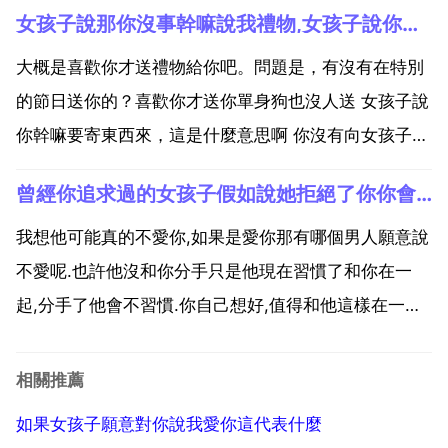
女孩子說那你沒事幹嘛說我禮物,女孩子說你幹嘛要寄東西來，這是什麼意思啊
你愛的人不是隨時可以出現，請你學會珍惜。當乙個深
愛回著你的人為你答而改變，那是因為他愛你，當你遇
大概是喜歡你才送禮物給你吧。問題是，有沒有在特別
到乙個人，...
的節日送你的？喜歡你才送你單身狗也沒人送 女孩子說
你幹嘛要寄東西來，這是什麼意思啊 你沒有向女孩子說
明理由 口是心非 其實心裡很高興 男生送女生的禮物
曾經你追求過的女孩子假如說她拒絕了你你會是什麼心情，再次
後，然後女生跟他說 你送的東西我這有很多啊。然後又
說 不過沒事沒事的，你送的我一樣 5 這句話能聽出...
我想他可能真的不愛你,如果是愛你那有哪個男人願意說
不愛呢.也許他沒和你分手只是他現在習慣了和你在一
起,分手了他會不習慣.你自己想好,值得和他這樣在一起
嗎?對呀很平靜面對呀，默默的守護是哈 尷尬，總感覺
不好意思。曾經拒絕你的女生，如果回頭，你還願意
相關推薦
嗎？其實問著大大bai說的很長du但是解決的方法很簡
如果女孩子願意對你說我愛你這代表什麼
單...