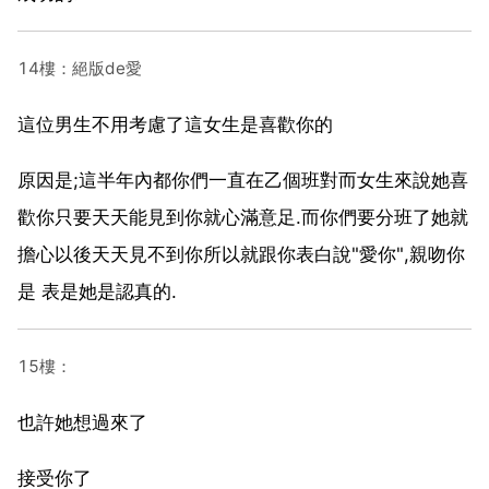
14樓：絕版de愛
這位男生不用考慮了這女生是喜歡你的
原因是;這半年內都你們一直在乙個班對而女生來說她喜
歡你只要天天能見到你就心滿意足.而你們要分班了她就
擔心以後天天見不到你所以就跟你表白說"愛你",親吻你
是 表是她是認真的.
15樓：
也許她想過來了
接受你了