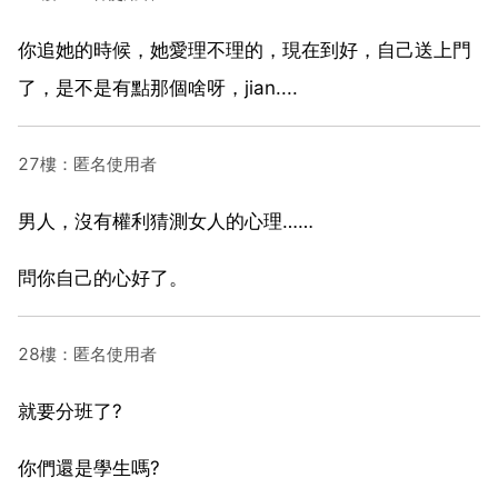
你追她的時候，她愛理不理的，現在到好，自己送上門
了，是不是有點那個啥呀，jian....
27樓：匿名使用者
男人，沒有權利猜測女人的心理……
問你自己的心好了。
28樓：匿名使用者
就要分班了?
你們還是學生嗎?