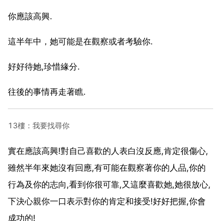
你應該高興.
這半年中，她可能是在觀察或者考驗你.
好好待她,珍惜緣分.
往後的事情再走著瞧.
13樓：我要找尋你
實在應該高興!對自己喜歡的人表白沒反應,肯定很傷心,
雖然半年來她沒有回應,有可能在觀察著你的人品,你的
行為及你的志向,看到你很可靠,又這麼喜歡她,她很放心,
下決心親你一口表示對你的肯定和接受!好好把握,你會
成功的!