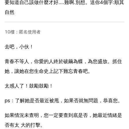
要知道自己該做什麼才好....難啊.別想。送你4個字:順其
自然
10樓：匿名使用者
去吧，小伙！
青春不等人，你愛的人終於破繭為蝶，為您盛放。抓住
她，讓她在您生命史上記下難忘青春吧。
太感人了！鼓勵鼓勵！
ps：了解她是否最近被甩，如果否就無問題，恭喜您。
如果情況未查明，您一定要查到底是否，她最近情緒是
否有太 大的打擊。