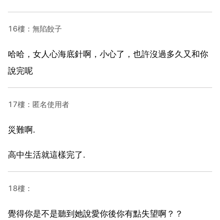
16樓：無陷餃子
哈哈，女人心海底針啊，小心了，也許沒過多久又和你
說完呢
17樓：匿名使用者
災難啊.
高中生活就這樣完了.
18樓：
覺得你是不是聽到她說愛你後你有點失望啊？？