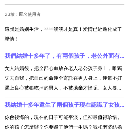
23樓：匿名使用者
這就是婚姻生活，平平淡淡才是真！愛情已經進化成了
親情！
我們結婚十多年了，有兩個孩子，老公外面有女人了，說我們性格不合，沒有共同語言，但我覺得不是這樣的
女人結婚後，把全部心血放在老人老公孩子身上，唯獨
失去自我，把自己的命運全寄託在男人身上，運氣不好
遇上良心被狼吃掉的男人，不被拋棄才怪呢。女人要懂
得愛自己！這樣的老公即使在一起也失去了任何意義
我結婚十多年還生了兩個孩子現在認識了女孩想要跟他在一起,現在一心想要跟老婆鬧離婚離了之後跟他在一
了，還是分開吧，早晚他會後悔的。孩子最好跟著你為
好。跟著他會受苦。再談一次，以孩子方面談，不行就
你會後悔的，現在的日子可能平淡，但卻最值得珍惜。
果斷離婚了 離...
你的孩子怎麼辦？你要毀了他們一生嗎？我和老婆結婚