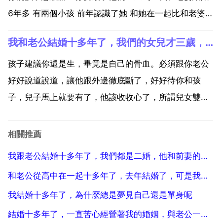
6年多 有兩個小孩 前年認識了她 和她在一起比和老婆
在一起的時間還要長 現在 您好我覺得你如果真的喜歡
我和老公結婚十多年了，我們的女兒才三歲，結婚這麼多年他一直都是出軌，我都發現好幾個，現在這個情人都
她就不應該和你老婆離婚，你想想，畢竟是六年的感
情，回 不做死bai 就不會死，想當初du 你給你老婆是...
孩子建議你還是生，畢竟是自己的骨血。必須跟你老公
好好說道說道，讓他跟外邊徹底斷了，好好待你和孩
子，兒子馬上就要有了，他該收收心了，所謂兒女雙
全，他這輩子也該知足了。生吧 孩子是無辜的 如果沒
不生就扼殺了乙個靈魂 別去打掉 因為他是你身上的塊
相關推薦
肉 我跟老公結婚十幾年了，感情一直很好，他對我很
我跟老公結婚十多年了，我們都是二婚，他和前妻的女兒要結婚了，他女兒讓他媽來家裡過夜陪她，我心裡不高
好，可他去年...
和老公從高中在一起十多年了，去年結婚了，可是我婆婆總是說我那不會這不會，昨天我情緒不好和我婆婆吵架
我結婚十多年了，為什麼總是夢見自己還是單身呢
結婚十多年了，一直苦心經營著我的婚姻，與老公一起攜手辛苦打拼，終於從一無所有到基本還算過得去，一直