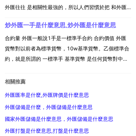
外匯往往 是相關性最強的，所以人們習慣於把 和外匯
並列提及。實物就是買來大量的 等待公升值，萬一跌
炒外匯一手是什麼意思,炒外匯是什麼意思
了，就沒有利潤了，而且佔用資金很大。隨著人們經濟
能力和金融知識的提高，單向獲利的 市場已經不能滿足
合約量 外匯一般說1手是一標準手合約 合約價值 外匯
投...
貨幣對以前者為標準貨幣，10w基準貨幣。乙個標準合
約，就是所謂的 一標準手 基準貨幣 是任何貨幣對中的
第一種貨幣。例如eurusd 基準貨幣就是eur歐元 1手
eurusd 合約價值就是 10w歐元，再換算成美金 乙個標
相關推薦
準手是10萬基礎貨幣，或者...
外匯匯率是什麼,外匯牌價是什麼意思
外匯儲備是什麼，外匯儲備是什麼意思
國家外匯儲備是什麼意思，外匯儲備是什麼意思
外匯打盤是什麼意思,打盤是什麼意思