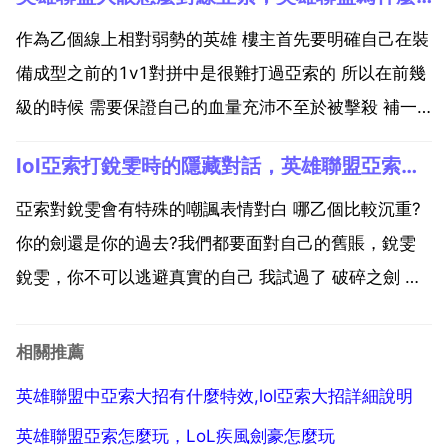
擊飛目標後，亞索才可以對目標使用大招。風之障壁 w
被動 可以恢復亞索被動的精神源泉。主動 在亞索面...
作為乙個線上相對弱勢的英雄 樓主首先要明確自己在裝
備成型之前的1v1對拼中是很難打過亞索的 所以在前幾
級的時候 需要保證自己的血量充沛不至於被擊殺 補一
些會被耗血的刀就盡量放棄 重點在保證不被擊殺 技能
lol亞索打銳雯時的隱藏對話，英雄聯盟亞索怎麼才能對銳雯說隱藏對話？
盡量捏在手裡 最好不要嘗試先手 等到亞索e上來想要耗
你血的時候再看準機會釋放 命中率可以大大提公升...
亞索對銳雯會有特殊的嘲諷表情對白 哪乙個比較沉重?
你的劍還是你的過去?我們都要面對自己的舊賬，銳雯
銳雯，你不可以逃避真實的自己 我試過了 破碎之劍 破
碎之心 亞索對以下的英雄也有特殊的嘲諷表情對白 1
對無極劍聖易 無極之道?從來沒聽說過 無極之道?我不
相關推薦
會 挺好看的，你的 劍 和鞋子?2 對影流之...
英雄聯盟中亞索大招有什麼特效,lol亞索大招詳細說明
英雄聯盟亞索怎麼玩，LoL疾風劍豪怎麼玩