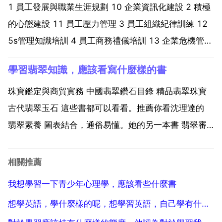
識圖 建築電氣識圖教材 等 看你是建築電氣還...
1 員工發展與職業生涯規劃 10 企業資訊化建設 2 積極
的心態建設 11 員工壓力管理 3 員工組織紀律訓練 12
5s管理知識培訓 4 員工商務禮儀培訓 13 企業危機管理
5 溝通技巧與員工關係管理 14 高績效團隊建設 6 公文
學習翡翠知識，應該看寫什麼樣的書
寫作與文件管理 15 管理學基礎理論培訓 7 目標管理與
工作的計...
珠寶鑑定與商貿實務 中國翡翠鑽石目錄 精品翡翠珠寶
古代翡翠玉石 這些書都可以看看。推薦你看沈理達的
翡翠素養 圖表結合，通俗易懂。她的另一本書 翡翠審
美 會提高你的翡翠鑑賞審美水平。值得一看！翡翠真偽
辨別方法 假皮類 此類做假的原因很多，而欺騙性也較
相關推薦
大，其做假的原因總的來說不外乎就是將翡翠的實質
我想學習一下青少年心理學，應該看些什麼書
蒙...
想學英語，學什麼樣的呢，想學習英語，自己學有什麼好的書本建議嗎？