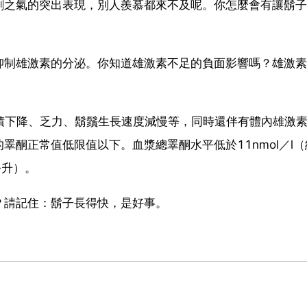
剛之氣的突出表現，別人羨慕都來不及呢。你怎麼會有讓鬍子
抑制雄激素的分泌。你知道雄激素不足的負面影響嗎？雄激素
積下降、乏力、鬍鬚生長速度減慢等，同時還伴有體內雄激
酮正常值低限值以下。血漿總睪酮水平低於11nmol／l（
公升）。
？請記住：鬍子長得快，是好事。