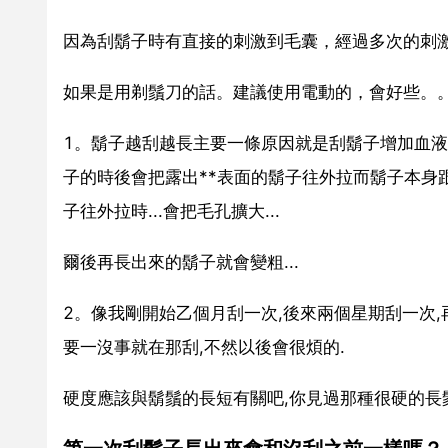
因為刮鬍子時有直接的刺激到毛囊，經過多次的刺
如果是用剃鬚刀的話。建議使用電動的，會好些。
1。鬍子越刮越長主要一條原因就是刮鬍子增加血
子的時後會把露出**表面的鬍子往外拉而鬍子本身
子往外拉時...會把毛孔擴大...
爾後再長出來的鬍子就會變粗...
2。像我剛開始乙個月刮一次,後來兩個星期刮一次,
要一沒事就在那刮,不然以後會很煩的.
硬度應該與鬍鬚的長短有關吧,你見過那種很硬的長