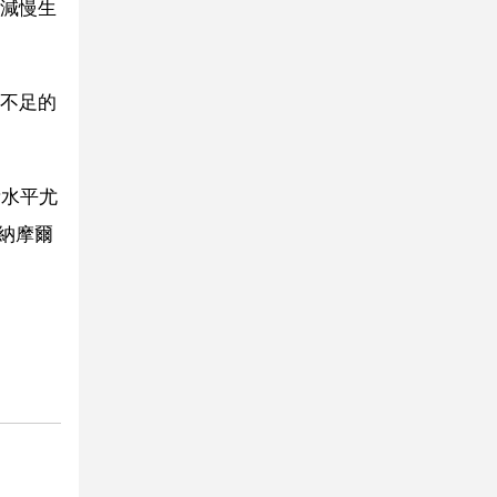
減慢生
不足的
素水平尤
納摩爾