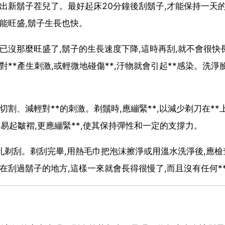
長出新鬍子茬兒了。最好起床20分鐘後刮鬍子,才能保持一天
能旺盛,鬍子生長也快。
已沒那麼旺盛了,鬍子的生長速度下降,這時再刮,就不會很快
**產生刺激,或輕微地碰傷**,汙物就會引起**感染。洗淨臉
割、減輕對**的刺激。剃鬚時,應繃緊**,以減少剃刀在**
*易起皺褶,更應繃緊**,使其保持彈性和一定的支撐力。
毛孔剃刮。剃刮完畢,用熱毛巾把泡沫擦淨或用溫水洗淨後,應檢
在刮過鬍子的地方,這樣一來就會長得很慢了,而且沒有任何**