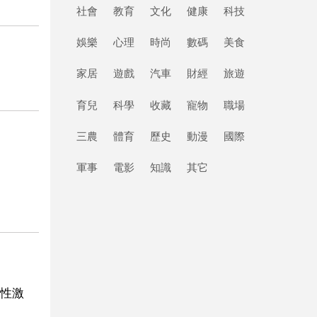
社會
教育
文化
健康
科技
娛樂
心理
時尚
數碼
美食
家居
遊戲
汽車
財經
旅遊
育兒
科學
收藏
寵物
職場
三農
體育
歷史
動漫
國際
軍事
電影
知識
其它
性激