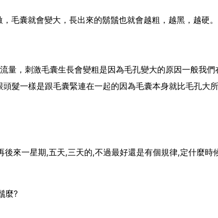
激，毛囊就會變大，長出來的鬍鬚也就會越粗，越黑，越硬。
。
液流量，刺激毛囊生長會變粗是因為毛孔變大的原因一般我們
跟頭髮一樣是跟毛囊緊連在一起的因為毛囊本身就比毛孔大
再後來一星期,五天,三天的,不過最好還是有個規律,定什麼時候
鬚麼?