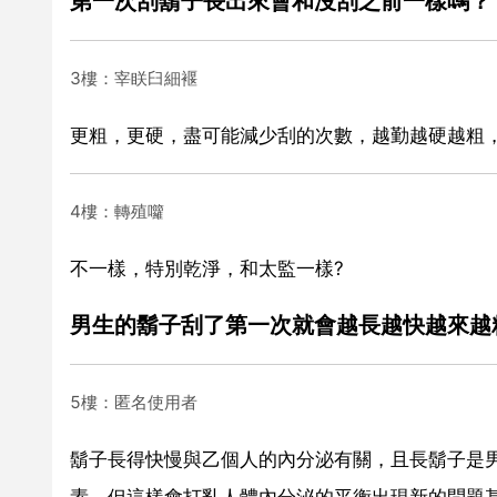
第一次刮鬍子長出來會和沒刮之前一樣嗎？
3樓：宰眹臼細褗
更粗，更硬，盡可能減少刮的次數，越勤越硬越粗
4樓：轉殖囖
不一樣，特別乾淨，和太監一樣?
男生的鬍子刮了第一次就會越長越快越來越
5樓：匿名使用者
鬍子長得快慢與乙個人的內分泌有關，且長鬍子是
素，但這樣會打亂人體內分泌的平衡出現新的問題甚