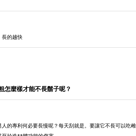
，長的越快
粗怎麼樣才能不長鬍子呢？
男人的專利何必要長慢呢？每天刮就是。要讓它不長可以吃雌
至於造**體功能的傷害。