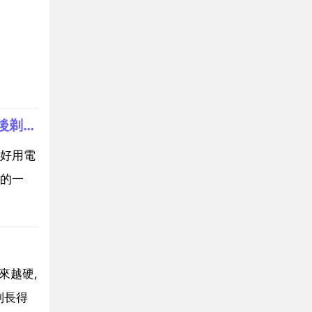
第一次刮鬍子應該用什麼怎樣刮,第一次刮鬍子，都是很軟的鬍鬚，應該用什麼剃鬚刀？還有以後剃鬍子應該怎麼刮？
好用電
的一
來越硬,
刮長得