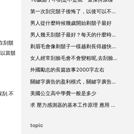
第一次刮完鬍子後悔了，以後可以不刮嗎
男人從什麼時候幾歲開始剃鬍子最好
男人幾天刮鬍子最好？每天的什麼時間最好
在刮鬍
剃眉毛會像剃鬍子一樣越剃長得越快越粗嗎
所以當鬍
女人經常刮臉毛會不會變粗呢,去刮臉後的毛長出來會不會又粗又硬
外國勵志的長篇故事2000字左右
關鍵字廣告的盈利模式，關鍵字廣告廣告
美國公立高中學費一般是多少
刮.不
求 壓力感測器的基本工作原理 應用 和設計 方面的資料
topic