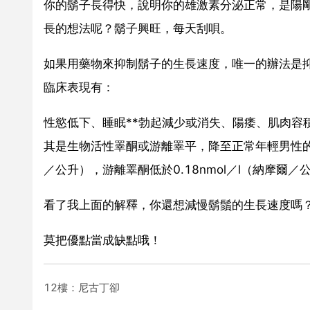
你的鬍子長得快，說明你的雄激素分泌正常，是陽
長的想法呢？鬍子興旺，每天刮唄。
如果用藥物來抑制鬍子的生長速度，唯一的辦法是
臨床表現有：
性慾低下、睡眠**勃起減少或消失、陽痿、肌肉容
其是生物活性睪酮或游離睪平，降至正常年輕男性的睪
／公升），游離睪酮低於0.18nmol／l（納摩爾／
看了我上面的解釋，你還想減慢鬍鬚的生長速度嗎
莫把優點當成缺點哦！
12樓：尼古丁卻