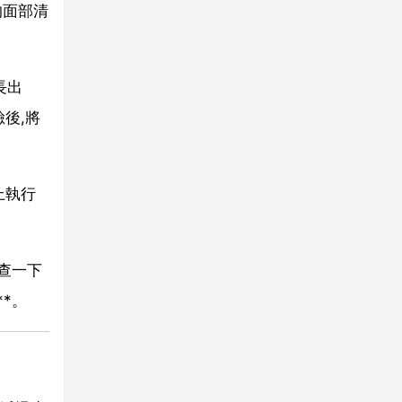
的面部清
長出
後,將
上執行
查一下
*。