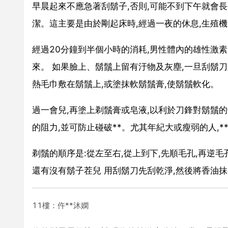
早晨起來不應急著刮鬍子,否則,可能不到下午就會
潔。這主要是由於剛起床時,經過一夜的休息,生殖機
經過20分鐘到半個小時的消耗,男性體內的雄性激素
來。 如果臉上、鬍鬚上留有汙物及灰塵,一旦刮鬍刀對
熱毛巾敷在鬍鬚上,或塗抹軟鬍鬚膏,使鬍鬚軟化。
過一會兒,再塗上剃鬚膏或皂液,以利於刀鋒對鬍鬚的切
的阻力,並可防止碰破**。尤其年紀大或瘦弱的人,*
剃鬚的順序是:從左至右,從上到下,先順毛孔,再逆
還有沒有鬍子茬兒 用刮鬍刀先刮乾淨,然後將香油抹
11樓：仵**沐嫻