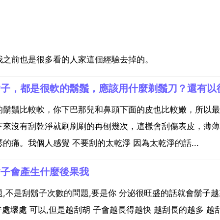
，
我之前也是很多看的人家這個經驗去掉的。
的鬍鬚比較軟，你下巴那兒和鼻頭下面的皮也比較嫩，所以最
下來沒有刮乾淨就刷刷刷的再刨幾次，這樣會刮傷表皮，薄薄
痛。我個人感覺 不要刮的太乾淨 因為太乾淨的話...
鬍子會產生什麼後果我
,不是刮鬍子次數的問題,要是你 分泌很旺盛的話就會鬍子越
處壞處 可以,但是越刮胡 子會越長得越快 越刮長的越多 越