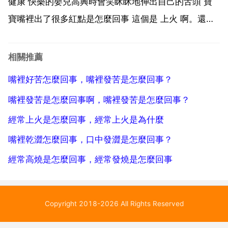
之後漱口，...
健康 快樂的嬰兒高興時會笑眯眯地伸出自己的舌頭 寶
寶嘴裡出了很多紅點是怎麼回事 這個是 上火 啊。還有
就是和吃的東西會是有點關係的。最好的話就是先不要
給他吃奶粉，吃點飯。如果是好了的話那就是證明奶粉
相關推薦
的問題。你好手足口是指主要是口腔手足出皰疹,孩子嘴
嘴裡好苦怎麼回事，嘴裡發苦是怎麼回事？
裡...
嘴裡發苦是怎麼回事啊，嘴裡發苦是怎麼回事？
經常上火是怎麼回事，經常上火是為什麼
嘴裡乾澀怎麼回事，口中發澀是怎麼回事？
經常高燒是怎麼回事，經常發燒是怎麼回事
Copyright 2018-2026 All Rights Reserved