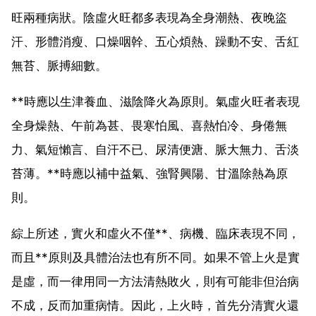
旺兩種病狀。陰虛火旺都多表現為全身潮熱、夜晚盜
汗、形體消瘦、口燥咽幹、五心煩熱、躁動不安、舌紅
無苔、脈搏細數。
**時應以生津養血、滋陰降火為原則。氣虛火旺者表現
全身燥熱、午前為甚、畏寒怕風、喜熱怕冷、身倦無
力、氣短懶言、自汗不已、尿清便溏、脈大無力、舌淡
苔薄。**時應以補中益氣、強腎興陽、甘溫除熱為原
則。
綜上所述，實火和虛火不僅**、病機、臨床表現不同，
而且**原則及具體治法也有所不同。如果不管上火是實
是虛，而一律用同一方法清熱敗火，則有可能非但治病
不成，反而加重病情。因此，上火時，首先分清實火還