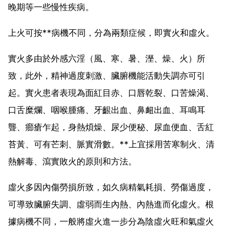
晚期等一些慢性疾病。
上火可按**病機不同，分為兩類症候，即實火和虛火。
實火多由於外感六淫（風、寒、暑、溼、燥、火）所
致，此外，精神過度刺激、臟腑機能活動失調亦可引
起。實火患者表現為面紅目赤、口唇乾裂、口苦燥渴、
口舌糜爛、咽喉腫痛、牙齦出血、鼻衄出血、耳鳴耳
聾、癤瘡乍起，身熱煩燥、尿少便秘、尿血便血、舌紅
苔黃、可有芒刺、脈實滑數。**上宜採用苦寒制火、清
熱解毒、瀉實敗火的原則和方法。
虛火多因內傷勞損所致，如久病精氣耗損、勞傷過度，
可導致臟腑失調、虛弱而生內熱、內熱進而化虛火。根
據病機不同，一般將虛火進一步分為陰虛火旺和氣虛火