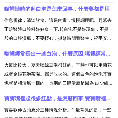
嘴裡隨時的起白泡是怎麼回事，什麼藥都是用
作息規律，清淡飲食。這是內毒，慢慢調理吧。趕緊去
正規醫院口腔科好好查一下.起白泡不是好現象，不是一
般的口腔潰瘍，不要輕心，抓緊時間看醫生，祝平安健
康。嘴裡有白色小泡，這需要使用什麼藥物才有效 嘴裡
嘴裡經常長出一些白泡，什麼原因,嘴裡經常性長泡怎麼辦？
經常起白泡是怎麼回事 你這種情況可能是維生素缺乏
自身的免疫 內分泌等有關，建議你口服維生素c和維生
火氣比較大，夏天喝綠豆湯很好的。平時也可以用菊花
素b...
或者金銀花泡茶喝。都是敗火的。這個白色的泡泡其實
也就是和潰瘍一樣的。長期的口腔潰瘍是因為 缺少維生
素b群，還有要注意你的口腔衛生，特別是你的牙齦的
寶寶嘴裡起很多紅點，是怎麼回事,寶寶嘴裡出了很多紅點是怎麼回事
衛生，口腔的潰瘍還是你身體體內的毒素的作用的。你
要適時注意你的口腔衛生，醫生的忠告就是在吃了東西
寶喜歡伸舌頭應分三種情況分析。1.最常見的是，一些