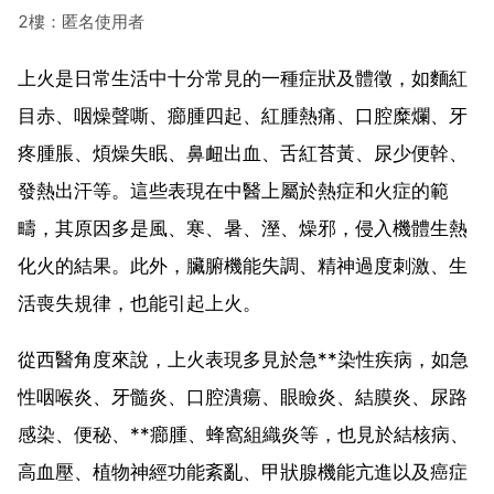
2樓：匿名使用者
上火是日常生活中十分常見的一種症狀及體徵，如麵紅
目赤、咽燥聲嘶、癤腫四起、紅腫熱痛、口腔糜爛、牙
疼腫脹、煩燥失眠、鼻衄出血、舌紅苔黃、尿少便幹、
發熱出汗等。這些表現在中醫上屬於熱症和火症的範
疇，其原因多是風、寒、暑、溼、燥邪，侵入機體生熱
化火的結果。此外，臟腑機能失調、精神過度刺激、生
活喪失規律，也能引起上火。
從西醫角度來說，上火表現多見於急**染性疾病，如急
性咽喉炎、牙髓炎、口腔潰瘍、眼瞼炎、結膜炎、尿路
感染、便秘、**癤腫、蜂窩組織炎等，也見於結核病、
高血壓、植物神經功能紊亂、甲狀腺機能亢進以及癌症