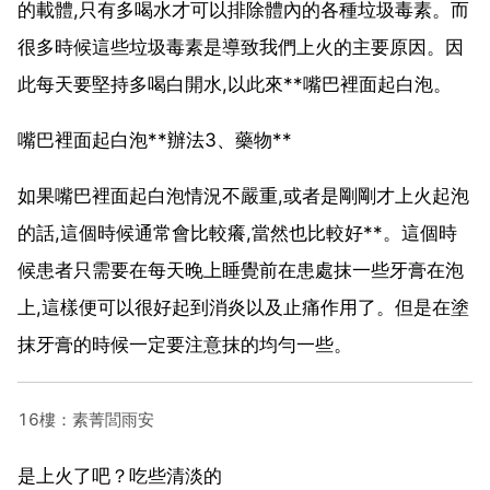
的載體,只有多喝水才可以排除體內的各種垃圾毒素。而
很多時候這些垃圾毒素是導致我們上火的主要原因。因
此每天要堅持多喝白開水,以此來**嘴巴裡面起白泡。
嘴巴裡面起白泡**辦法3、藥物**
如果嘴巴裡面起白泡情況不嚴重,或者是剛剛才上火起泡
的話,這個時候通常會比較癢,當然也比較好**。這個時
候患者只需要在每天晚上睡覺前在患處抹一些牙膏在泡
上,這樣便可以很好起到消炎以及止痛作用了。但是在塗
抹牙膏的時候一定要注意抹的均勻一些。
16樓：素菁閭雨安
是上火了吧？吃些清淡的