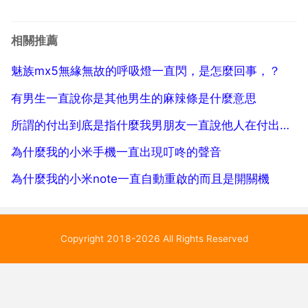
時候就晚了，她就會變得很羅嗦，不僅找你毛病，還經
常羅嗦，特別是30歲以後，到時候感情發生了破裂那就
相關推薦
不好了，你媳婦可能壓力大了，他說你時你要少反駁，
魅族mx5無緣無故的呼吸燈一直閃，是怎麼回事，？
找個心平氣...
有男生一直說你是其他男生的麻辣條是什麼意思
所謂的付出到底是指什麼我男朋友一直說他人在付出，而我都不付出，這樣的感情還能維持多少
為什麼我的小米手機一直出現叮咚的聲音
為什麼我的小米note一直自動重啟的而且是開關機
Copyright 2018-2026 All Rights Reserved