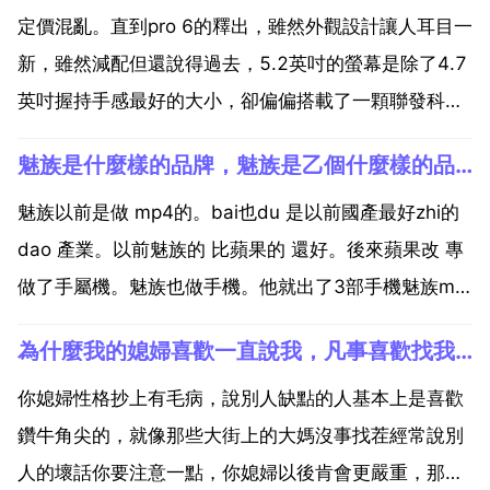
定價混亂。直到pro 6的釋出，雖然外觀設計讓人耳目一
新，雖然減配但還說得過去，5.2英吋的螢幕是除了4.7
英吋握持手感最好的大小，卻偏偏搭載了一顆聯發科晶
元，高不成低不就的效能確實讓人耿耿於懷。pro 6的定
魅族是什麼樣的品牌，魅族是乙個什麼樣的品牌
價策略是標準版2499元，高配版2799元，這又一次尷
尬了，慣性思維認為作為pro 5公升...
魅族以前是做 mp4的。bai也du 是以前國產最好zhi的
dao 產業。以前魅族的 比蘋果的 還好。後來蘋果改 專
做了手屬機。魅族也做手機。他就出了3部手機魅族m8
魅族 m9 魅族mx。魅族mx是2012年出的。魅族一年
為什麼我的媳婦喜歡一直說我，凡事喜歡找我的事，即使主要責任不是我，也會在我身上找出毛病，然後奚落
才出一部手機。是比較用心的產商。機子也算是國產最
好的，htc除外。售後服務也...
你媳婦性格抄上有毛病，說別人缺點的人基本上是喜歡
鑽牛角尖的，就像那些大街上的大媽沒事找茬經常說別
人的壞話你要注意一點，你媳婦以後肯會更嚴重，那個