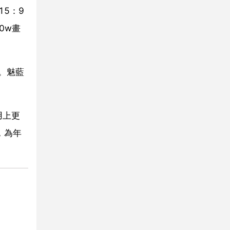
5：9
0w畫
。魅藍
用上更
，為年