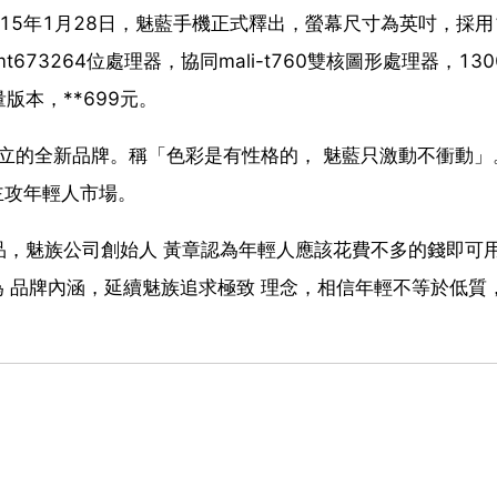
15年1月28日，魅藍手機正式釋出，螢幕尺寸為英吋，採用1
673264位處理器，協同mali-t760雙核圖形處理器，130
版本，**699元。
式確立的全新品牌。稱「色彩是有性格的， 魅藍只激動不衝動」
心，主攻年輕人市場。
品，魅族公司創始人 黃章認為年輕人應該花費不多的錢即可
青年良品為 品牌內涵，延續魅族追求極致 理念，相信年輕不等於低質