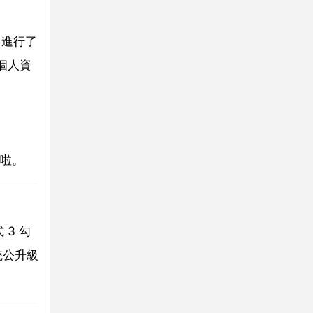
，進行了
個人資
面啦。
 3 勾
統公升級