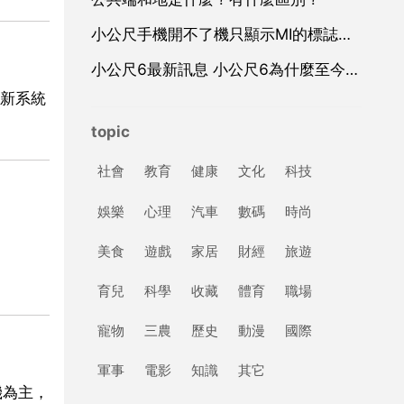
小公尺手機開不了機只顯示MI的標誌，也進步了recovery模式
小公尺6最新訊息 小公尺6為什麼至今還沒現貨
新系統
topic
社會
教育
健康
文化
科技
娛樂
心理
汽車
數碼
時尚
美食
遊戲
家居
財經
旅遊
育兒
科學
收藏
體育
職場
寵物
三農
歷史
動漫
國際
軍事
電影
知識
其它
機為主，