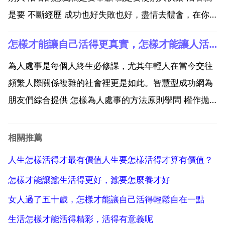
是要 不斷經歷 成功也好失敗也好，盡情去體會，在你
走的時候不會有太多的留念，太多的惋惜就好.活著的意
怎樣才能讓自己活得更真實，怎樣才能讓人活得更長壽？
義就是為了尋找活著的意義 1 每個人都有自己活著的意
義.人,要為自己而活.意義就是為自己的目標而努...
為人處事是每個人終生必修課，尤其年輕人在當今交往
頻繁人際關係複雜的社會裡更是如此。智慧型成功網為
朋友們綜合提供 怎樣為人處事的方法原則學問 權作拋
磚引玉。真誠祝朋友們人際交往得心應手左右逢源！1
關於麻煩別人的問題 不是麻煩自己那就是肯定要麻煩別
相關推薦
人。2 關於有益自己的問題 不是有益自己那就是有益於
人生怎樣活得才最有價值人生要怎樣活得才算有價值？
別...
怎樣才能讓蠶生活得更好，蠶要怎麼養才好
女人過了五十歲，怎樣才能讓自己活得輕鬆自在一點
生活怎樣才能活得精彩，活得有意義呢