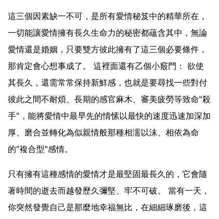
這三個因素缺一不可，是所有愛情秘笈中的精華所在，
一切能讓愛情擁有長久生命力的秘密都蘊含其中，無論
愛情還是婚姻，只要雙方彼此擁有了這三個必要條件，
那肯定會心想事成了。 這裡面還有乙個小竅門： 欲使
其長久，還需常常保持新鮮感，也就是要尋找一些對付
彼此之間不耐煩、長期的感官麻木、審美疲勞等致命"殺
手"，能將愛情中最早先的情愫以最快的速度迅速加深加
厚、磨合並轉化為似親情般那種相濡以沫、相依為命
的"複合型"感情。
只有擁有這種感情的愛情才是最堅固最長久的，它會隨
著時間的逝去而越發歷久彌堅、牢不可破。 當有一天，
你突然發覺自己是那麼地幸福無比，在細細琢磨後，這