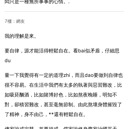
悶只是一種無所事事的心情。.
7樓：網友
我的理解是來。
要自律，源才能活得輕鬆自在。看bai似矛盾，仔細思
du
量一下我覺得有一定的道理zhi，而且dao要做到自律也
很不容易。在生活中我們有太多的執著與惡習難改，比
如吸菸酗酒，比如賭博好色，比如熬夜晚睡，明知不
對，卻積習難改，甚至毫無節制。由此熬壞身體摧毀了
了精神，身不由己，**還有輕鬆自在。
佛家說戒定慧，首要持戒。儒家說修身齊家治國平天