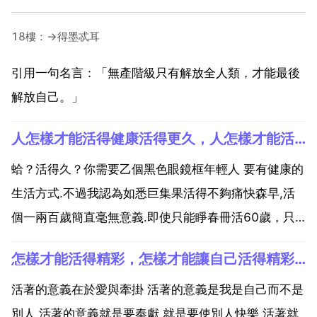
18樓：→得墨忒耳
引用一句名言：「無產階級只有解放全人類，才能最後
解放自己。」
人怎樣才能活得健康活得更久，人怎樣才能活得更久？
蛤？活得久？你需要乙個黑色眼鏡框年輕人 要有健康的
生活方式.不過我認為如悉巨集果活得不夠痛快森早,活
個一兩百歲簡直毫無意義.即使只能睜春冊活60歲，只
要活出質量,也就夠了.生命不在長短啊 要有健康的生活
怎樣才能活得精彩，怎樣才能讓自己活得精彩？
方式，樂觀的心態。修煉成仙，想活多久就活多久 要多
抽菸 多喝酒 每天都要熬夜 這才是長生不老的秘訣...
活著的意義在於愛與牽掛 活著的意義是我是自己而不是
別人 活著的意義就是要奉獻 就是要使別人快樂 活著就