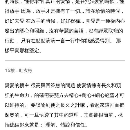
的時候，懂得珍惜 真正的愛情，是在無法愛的時候，懂
得放手 因為，放手才是擁有了一切… 請在珍惜的時候，
好好去愛 在放手的時候，好好祝福… 真愛是一種從內心
發出的關心和照顧，沒有華麗的言語，沒有譁眾取寵的
行動， 只有在點點滴滴一言一行中你能感受得到。 那
樣平實那樣堅定。
15樓：哇玄彬
親愛的樓主 很高興回答您的問題 使愛情擁有長久和頑
強的生命力，的確需要雙方去精心+耐心+細心經營才可
以維持的。 要談論到使之長久之計嘛，看起來這裡面挺
深奧的，可一旦悟透了其中的道理，其實卻很簡單，概
括總結起來就是： 理解、體諒和信任。